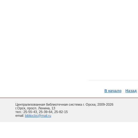
В начало
Назад
Централизованная библиотечная система г. Орска, 2009-2026
г.Орск, просп. Ленина, 13
тел.: 25-55-43, 25-39-64, 25-82-15
email:
bibliocbs@mail.ru