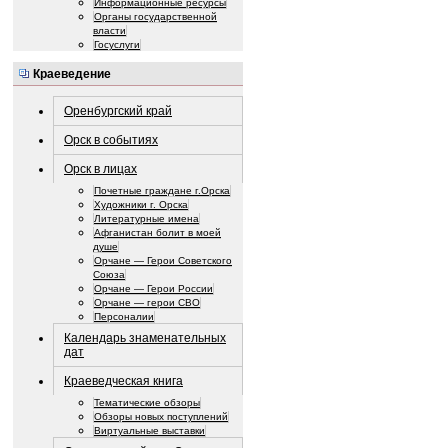
Информационные ресурсы
Органы государственной
власти
Госуслуги
Краеведение
Оренбургский край
Орск в событиях
Орск в лицах
Почетные граждане г.Орска
Художники г. Орска
Литературные имена
Афганистан болит в моей
душе
Орчане — Герои Советского
Союза
Орчане — Герои России
Орчане — герои СВО
Персоналии
Календарь знаменательных
дат
Краеведческая книга
Тематические обзоры
Обзоры новых поступлений
Виртуальные выставки