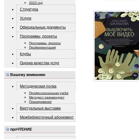
2023 год
Структура
Услуги
Официальные документы
Программы, проекты
Программы, проекты
Профориентация
Клубы
Оценка качества услуг
Вашему вниманию
Методическая полка
Профессиональная учеба
Методист рекомендует
Планирование
Виртуальные выставки
Межбиблиотечный абонемент
проЧТЕНИЕ