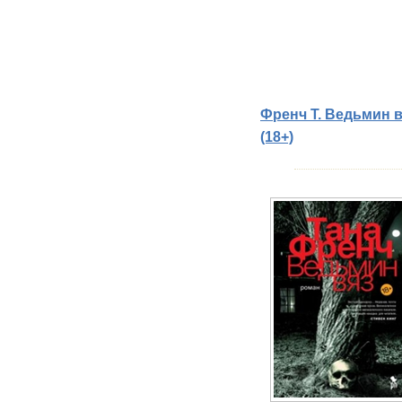
Френч Т. Ведьмин вя
(18+)