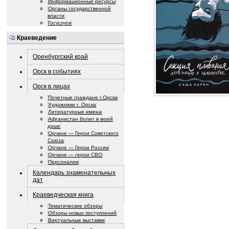
Информационные ресурсы
Органы государственной
власти
Госуслуги
Краеведение
Оренбургский край
Орск в событиях
Орск в лицах
Почетные граждане г.Орска
Художники г. Орска
Литературные имена
Афганистан болит в моей
душе
Орчане — Герои Советского
Союза
Орчане — Герои России
Орчане — герои СВО
Персоналии
Календарь знаменательных
дат
Краеведческая книга
Тематические обзоры
Обзоры новых поступлений
Виртуальные выставки