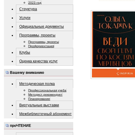
2023 год
Структура
Услуги
Официальные документы
Программы, проекты
Программы, проекты
Профориентация
Клубы
Оценка качества услуг
Вашему вниманию
Методическая полка
Профессиональная учеба
Методист рекомендует
Планирование
Виртуальные выставки
Межбиблиотечный абонемент
проЧТЕНИЕ