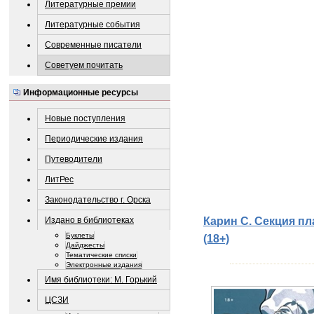
Литературные премии
Литературные события
Современные писатели
Советуем почитать
Информационные ресурсы
Новые поступления
Периодические издания
Путеводители
ЛитРес
Законодательство г. Орска
Карин С. Секция пл
Издано в библиотеках
Буклеты
(18+)
Дайджесты
Тематические списки
Электронные издания
Имя библиотеки: М. Горький
ЦСЗИ