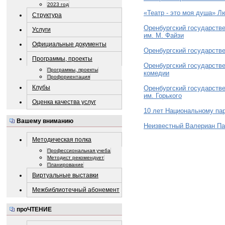
2023 год
«Театр - это моя душа» Л
Структура
Оренбургский государстве
Услуги
им. М. Файзи
Официальные документы
Оренбургский государстве
Программы, проекты
Оренбургский государств
Программы, проекты
комедии
Профориентация
Клубы
Оренбургский государств
им. Горького
Оценка качества услуг
10 лет Национальному пар
Вашему вниманию
Неизвестный Валериан П
Методическая полка
Профессиональная учеба
Методист рекомендует
Планирование
Виртуальные выставки
Межбиблиотечный абонемент
проЧТЕНИЕ