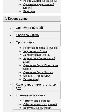
Информационные ресурсы
Органы государственной
власти
Госуслуги
Краеведение
Оренбургский край
Орск в событиях
Орск в лицах
Почетные граждане г.Орска
Художники г. Орска
Литературные имена
Афганистан болит в моей
душе
Орчане — Герои Советского
Союза
Орчане — Герои России
Орчане — герои СВО
Персоналии
Календарь знаменательных
дат
Краеведческая книга
Тематические обзоры
Обзоры новых поступлений
Виртуальные выставки