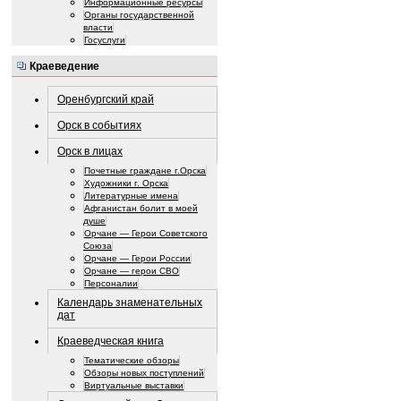
Информационные ресурсы
Органы государственной
власти
Госуслуги
Краеведение
Оренбургский край
Орск в событиях
Орск в лицах
Почетные граждане г.Орска
Художники г. Орска
Литературные имена
Афганистан болит в моей
душе
Орчане — Герои Советского
Союза
Орчане — Герои России
Орчане — герои СВО
Персоналии
Календарь знаменательных
дат
Краеведческая книга
Тематические обзоры
Обзоры новых поступлений
Виртуальные выставки