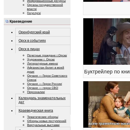
Информационные ресурсы
Органы государственной
власти
Госуслуги
Краеведение
Оренбургский край
Орск в событиях
Орск в лицах
Почетные граждане г.Орска
Художники г. Орска
Литературные имена
Афганистан болит в моей
душе
Орчане — Герои Советского
Союза
Орчане — Герои России
Орчане — герои СВО
Персоналии
Календарь знаменательных
дат
Краеведческая книга
Тематические обзоры
Обзоры новых поступлений
Виртуальные выставки