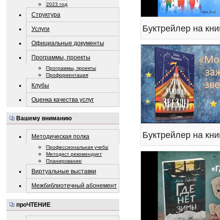
2023 год
Структура
Услуги
Официальные документы
Программы, проекты
Программы, проекты
Профориентация
Клубы
Оценка качества услуг
Вашему вниманию
Методическая полка
Профессиональная учеба
Методист рекомендует
Планирование
Виртуальные выставки
Межбиблиотечный абонемент
проЧТЕНИЕ