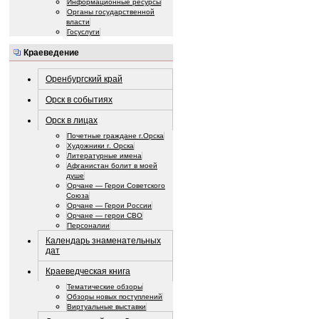
Информационные ресурсы
Органы государственной
власти
Госуслуги
Краеведение
Оренбургский край
Орск в событиях
Орск в лицах
Почетные граждане г.Орска
Художники г. Орска
Литературные имена
Афганистан болит в моей
душе
Орчане — Герои Советского
Союза
Орчане — Герои России
Орчане — герои СВО
Персоналии
Календарь знаменательных
дат
Краеведческая книга
Тематические обзоры
Обзоры новых поступлений
Виртуальные выставки