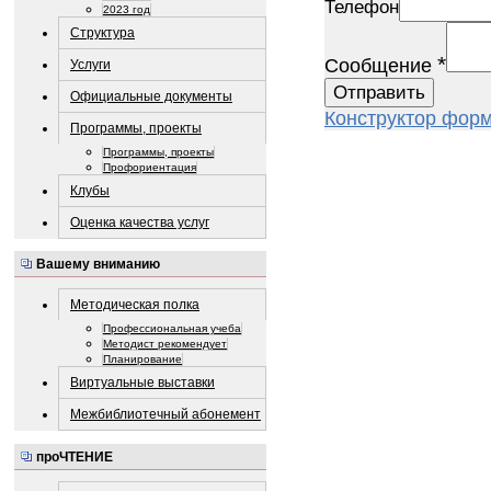
Телефон
2023 год
Структура
*
Сообщение
Услуги
Официальные документы
Конструктор фор
Программы, проекты
Программы, проекты
Профориентация
Клубы
Оценка качества услуг
Вашему вниманию
Методическая полка
Профессиональная учеба
Методист рекомендует
Планирование
Виртуальные выставки
Межбиблиотечный абонемент
проЧТЕНИЕ