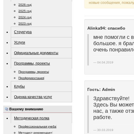
новые сообщения, пожалу
2026 год
2025 год
2024 год
2023 год
Alinka94: спасибо
Структура
мне помогли с 
Услуги
большое. я бра
очень понравилс
Официальные документы
04.04.2019
Программы, проекты
Программы, проекты
Профориентация
Клубы
Гость: Admin
Оценка качества услуг
Здравствуйте!
Здесь Вы может
Вашему вниманию
нас, а также о
работе.
Методическая полка
Профессиональная учеба
30.03.2019
Методист рекомендует