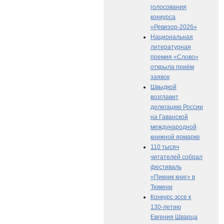
голосования
конкурса
«Ревизор-2026»
Национальная
литературная
премия «Слово»
открыла приём
заявок
Швыдкой
возглавит
делегацию России
на Гаванской
международной
книжной ярмарке
110 тысяч
читателей собрал
фестиваль
«Пикник книг» в
Тюмени
Конкурс эссе к
130-летию
Евгения Шварца