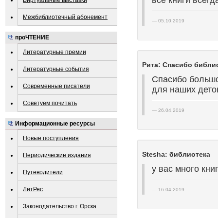
все книги всегд
Виртуальные выставки
Межбиблиотечный абонемент
05.10.2019
проЧТЕНИЕ
Литературные премии
Рита: Спасибо библи
Литературные события
Спасибо большо
Современные писатели
для наших деток
Советуем почитать
26.04.2019
Информационные ресурсы
Новые поступления
Stesha: библиотека
Периодические издания
у вас много кни
Путеводители
ЛитРес
16.04.2019
Законодательство г. Орска