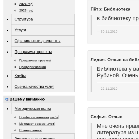
2024 год
Пётр: Библиотека
2023 год
в библиотеку пр
Структура
Услуги
30.11.2019
Официальные документы
Программы, проекты
Лидия: Отзыв на биб
Программы, проекты
Профориентация
Библиотека у ва
Рубиной. Очень 
Клубы
Оценка качества услуг
22.11.2019
Вашему вниманию
Методическая полка
Софья: Отзыв
Профессиональная учеба
Методист рекомендует
Мне очень нрави
Планирование
литература из 