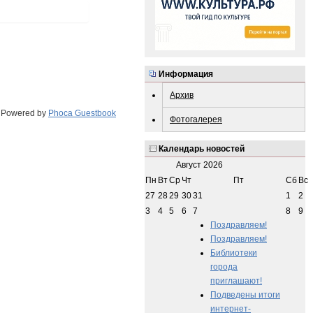
Информация
Архив
Powered by
Phoca Guestbook
Фотогалерея
Календарь новостей
Август
2026
Пн
Вт
Ср
Чт
Пт
Сб
Вс
27
28
29
30
31
1
2
3
4
5
6
7
8
9
Поздравляем!
Поздравляем!
Библиотеки
города
приглашают!
Подведены итоги
интернет-