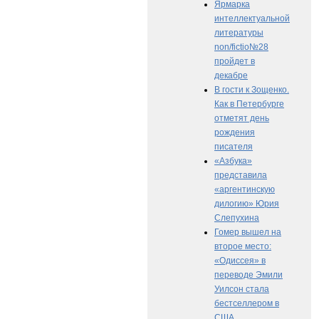
Ярмарка
интеллектуальной
литературы
non/fictio№28
пройдет в
декабре
В гости к Зощенко.
Как в Петербурге
отметят день
рождения
писателя
«Азбука»
представила
«аргентинскую
дилогию» Юрия
Слепухина
Гомер вышел на
второе место:
«Одиссея» в
переводе Эмили
Уилсон стала
бестселлером в
США