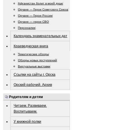
Афганистан болит в моей душе
Орчане — Герои Советского Союза
Орчане — Герои России
Орчане — герои СВО
Персоналии
Календарь знаменательных дат
Краеведческая книга
Тематические обзоры
Обзоры новых поступлений
Виртуальные выставки
Ссылки на сайты г. Орска
Орский рабочий. Архив
Родителям и детям
Читаем. Развиваем.
Воспитываем.
У книжной полки