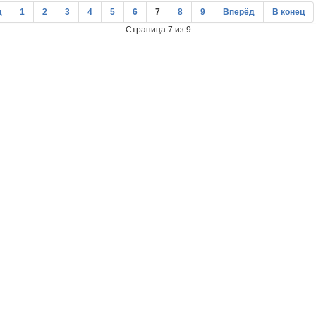
д
1
2
3
4
5
6
7
8
9
Вперёд
В конец
Страница 7 из 9