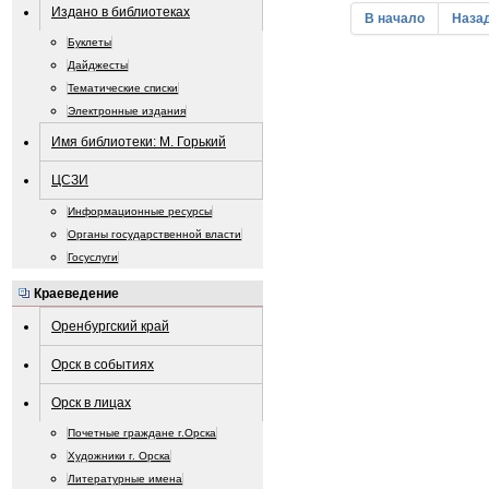
Издано в библиотеках
В начало
Наза
Буклеты
Дайджесты
Тематические списки
Электронные издания
Имя библиотеки: М. Горький
ЦСЗИ
Информационные ресурсы
Органы государственной власти
Госуслуги
Краеведение
Оренбургский край
Орск в событиях
Орск в лицах
Почетные граждане г.Орска
Художники г. Орска
Литературные имена