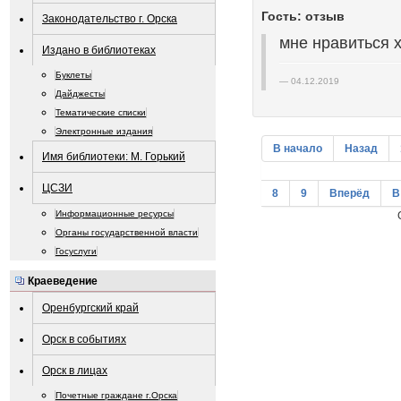
Гость: отзыв
Законодательство г. Орска
мне нравиться хо
Издано в библиотеках
Буклеты
04.12.2019
Дайджесты
Тематические списки
Электронные издания
В начало
Назад
Имя библиотеки: М. Горький
ЦСЗИ
8
9
Вперёд
В
Информационные ресурсы
Органы государственной власти
Госуслуги
Краеведение
Оренбургский край
Орск в событиях
Орск в лицах
Почетные граждане г.Орска