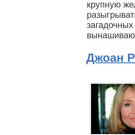
крупную же
разыгрыват
загадочных
вынашивающ
Джоан Р