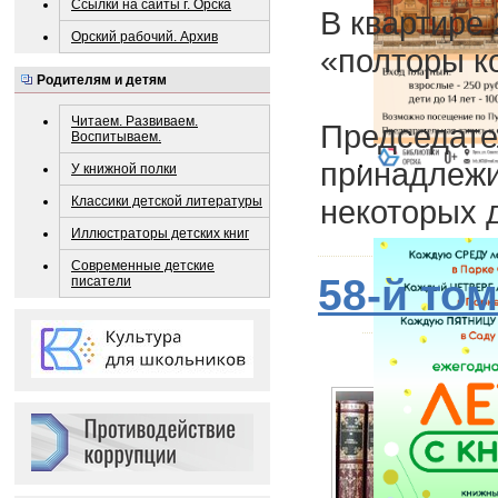
Ссылки на сайты г. Орска
В квартире
Орский рабочий. Архив
«полторы ко
Родителям и детям
Читаем. Развиваем.
Председате
Воспитываем.
принадлежи
У книжной полки
некоторых 
Классики детской литературы
Иллюстраторы детских книг
Современные детские
58-й то
писатели