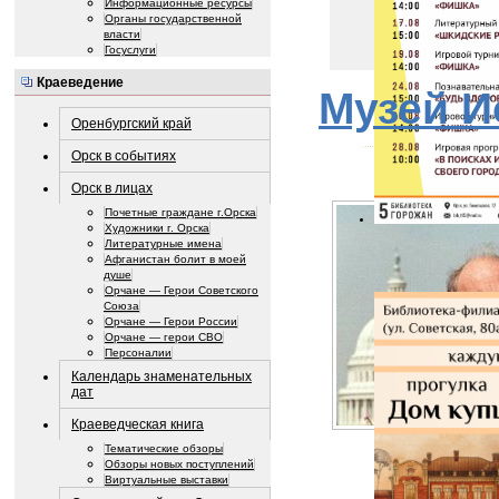
Информационные ресурсы
Органы государственной
власти
Госуслуги
Краеведение
Музей И
Оренбургский край
Орск в событиях
Орск в лицах
Почетные граждане г.Орска
Художники г. Орска
Литературные имена
Афганистан болит в моей
душе
Орчане — Герои Советского
Союза
Орчане — Герои России
Орчане — герои СВО
Персоналии
Календарь знаменательных
дат
Краеведческая книга
Тематические обзоры
Обзоры новых поступлений
Виртуальные выставки