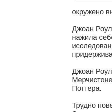
окружено вы
Джоан Роул
нажила себе
исследовани
придержива
Джоан Роул
Мерчистоне
Поттера.
Трудно пове