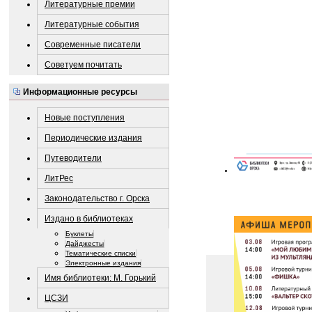
Литературные премии
Литературные события
Современные писатели
Советуем почитать
Информационные ресурсы
Новые поступления
Периодические издания
Путеводители
ЛитРес
Законодательство г. Орска
Издано в библиотеках
Буклеты
Дайджесты
Тематические списки
Электронные издания
Имя библиотеки: М. Горький
ЦСЗИ