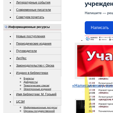
учрежде
Литературные события
Современные писатели
Напишите — ре
Советуем почитать
Информационные ресурсы
Написать
Новые поступления
Периодические издания
Путеводители
ЛитРес
Законодательство г. Орска
Издано в библиотеках
Буклеты
Дайджесты
«Написал книгу, ко
Тематические списки
Электронные издания
Имя библиотеки: М. Горький
ЦСЗИ
Информационные ресурсы
Органы государственной