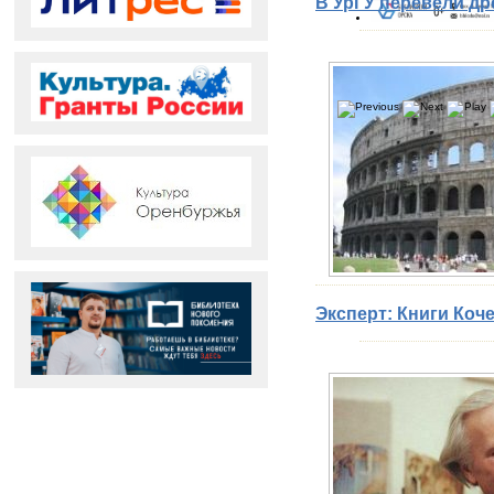
В УрГУ перевели др
Эксперт: Книги Ко