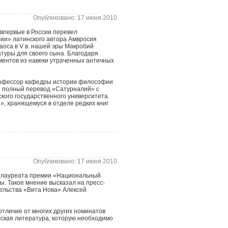
Опубликовано: 17 июня 2010
 впервые в России перевел
ии» латинского автора Амвросия
аоса в V в. нашей эры Макробий
туры для своего сына. Благодаря
ментов из навеки утраченных античных
профессор кафедры истории философии
и полный перевод «Сатурналий» с
кого государственного университета.
, хранящемуся в отделе редких книг
Опубликовано: 17 июня 2010
— лауреата премии «Национальный
ы. Такое мнение высказал на пресс-
ельства «Вита Нова» Алексей
 отличие от многих других номинатов
сская литература, которую необходимо