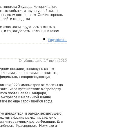
встоногова Эдуарда Кочергина, его
етным событием в культурной жизни
ваны всем поколениям. Они интересны
ензий, и молодежи.
сываю, как мне удалось выжить в
 и то, как делать шалаш, и в каком
Подробнее...
Опубликовано: 17 июня 2010
урном поезде», напишут о своем
 глазами, а не глазами организаторов
 официальных сопровождающих.
хавшая 9228 километров от Москвы до
 закончила путешествие в аэропорту
ского поэта Блеза Сандрара,
м экспрессе и маленькой Жанне
вие по еще строившейся тогда
ко догадаться, в рамках вездесущего
накомить французских писателей с
ми литературных кругов Франции. Для
ибирске, Красноярске, Иркутске и