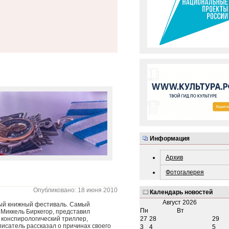
Информация
Архив
Фотогалерея
Опубликовано: 18 июня 2010
Календарь новостей
Август
2026
ый книжный фестиваль. Самый
Пн
Вт
 Миккель Биркегор, представил
27
28
29
– конспирологический триллер,
исатель рассказал о причинах своего
3
4
5