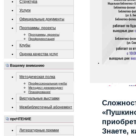
Структура
Услуги
Официальные документы
Программы, проекты
Программы, проекты
Профориентация
Клубы
Оценка качества услуг
Вашему вниманию
Методическая полка
Профессиональная учеба
Методист рекомендует
Планирование
Виртуальные выставки
Сложност
Межбиблиотечный абонемент
«Пушкинс
проЧТЕНИЕ
приобре
Знаете, 
Литературные премии