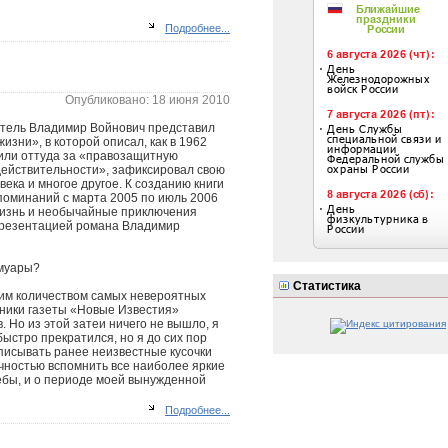
Подробнее...
Опубликовано: 18 июня 2010
тель Владимир Войнович представил
изни», в которой описал, как в 1962
чили оттуда за «правозащитную
действительности», зафиксировал свою
ека и многое другое. К созданию книги
поминаний с марта 2005 по июль 2006
Жизнь и необычайные приключения
презентацией романа Владимир
емуары?
Статистика
ким количеством самых невероятных
удники газеты «Новые Известия»
 Но из этой затеи ничего не вышло, я
ыстро прекратился, но я до сих пор
аписывать ранее неизвестные кусочки
очностью вспомнить все наиболее яркие
учебы, и о периоде моей вынужденной
Подробнее...