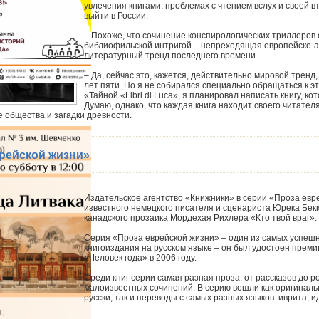
увлечения книгами, проблемах с чтением вслух и своей в
выйти в России.
– Похоже, что сочинение конспирологических триллеров 
библиофильской интригой – непреходящая европейско-а
литературный тренд последнего времени...
– Да, сейчас это, кажется, действительно мировой трен
лет пяти. Но я не собирался специально обращаться к э
«Тайной «Libri di Luca», я планировал написать книгу, к
Думаю, однако, что каждая книга находит своего читател
е общества и загадки древности.
рейской жизни»
Издательское агентство «Книжники» в серии «Проза евре
известного немецкого писателя и сценариста Юрека Бе
канадского прозаика Мордехая Рихлера «Кто твой враг».
Серия «Проза еврейской жизни» – один из самых успешн
книгоиздания на русском языке – он был удостоен прем
«Человек года» в 2006 году.
Среди книг серии самая разная проза: от рассказов до 
малоизвестных сочинений. В серию вошли как оригинал
русски, так и переводы с самых разных языков: иврита, и