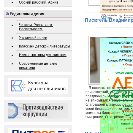
Орский рабочий. Архив
Родителям и детям
Писатель Владимир
Читаем. Развиваем.
Воспитываем.
У книжной полки
Классики детской литературы
Иллюстраторы детских книг
Современные детские
писатели
– Я написал не мемуары, а
приключений, что такого вы
предложили мне раз в меся
не вписывался в журнальны
благодарен главному редак
моей биографии, о которых
моменты биографии. Здесь и
эмиграции. О встречах с Б