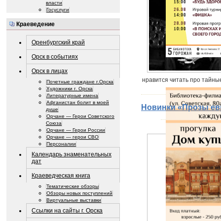
власти
Госуслуги
Краеведение
Оренбургский край
Орск в событиях
Орск в лицах
нравится читать про тайны
Почетные граждане г.Орска
Художники г. Орска
Литературные имена
Афганистан болит в моей
Новинки «Прозы ев
душе
Орчане — Герои Советского
Союза
Орчане — Герои России
Орчане — герои СВО
Персоналии
Календарь знаменательных
дат
Краеведческая книга
Тематические обзоры
Обзоры новых поступлений
Виртуальные выставки
Ссылки на сайты г. Орска