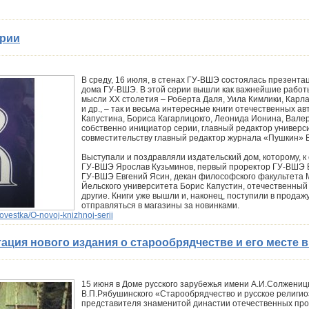
ерии
В среду, 16 июля, в стенах ГУ-ВШЭ состоялась презента
дома ГУ-ВШЭ. В этой серии вышли как важнейшие работ
мысли ХХ столетия – Роберта Даля, Уила Кимлики, Карл
и др., – так и весьма интересные книги отечественных а
Капустина, Бориса Кагарлицокго, Леонида Ионина, Вале
собственно инициатор серии, главный редактор универси
совместительству главный редактор журнала «Пушкин» 
Выступали и поздравляли издательский дом, которому, к 
ГУ-ВШЭ Ярослав Кузьминов, первый проректор ГУ-ВШЭ 
ГУ-ВШЭ Евгений Ясин, декан философского факультета
Йельского университета Борис Капустин, отечественный
другие. Книги уже вышли и, наконец, поступили в продажу
отправляться в магазины за новинками.
ovestka/O-novoj-knizhnoj-serii
ация нового издания о старообрядчестве и его месте в
15 июня в Доме русского зарубежья имени А.И.Солжени
В.П.Рябушинского «Старообрядчество и русское религио
представителя знаменитой династии отечественных про