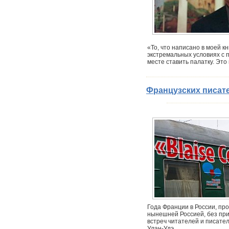
«То, что написано в моей к
экстремальных условиях с п
месте ставить палатку. Это
Французских писат
Года Франции в России, пр
нынешней Россией, без при
встреч читателей и писател
Улан-Удэ.