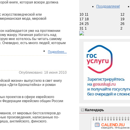
торой книге, которая вскоре должна
Поздравляем!
10
11
12
с искусствоведческой или
мериканская мода, мировой
17
18
19
24
25
26
31
1
2
д, он наблюдается уже на протяжении
тому жанру. Начиная работать над
оторую мне хотелось бы читать самому.
я. Очевидно, есть много людей, которым
Подробнее...
Опубликовано: 18 июня 2010
йской жизни» выпустило в свет книгу
ккера «Дети Бронштейна» и роман
ых проектов в сфере еврейского
ии Федерации еврейских общин России
Календарь
романов, от мировых бестселлеров до
ьные произведения, написанные по-
диша, английского, финского.