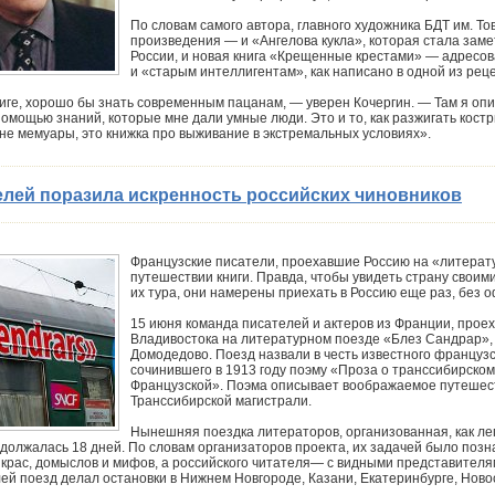
По словам самого автора, главного художника БДТ им. То
произведения — и «Ангелова кукла», которая стала зам
России, и новая книга «Крещенные крестами» — адресо
и «старым интеллигентам», как написано в одной из рец
ниге, хорошо бы знать современным пацанам, — уверен Кочергин. — Там я опи
омощью знаний, которые мне дали умные люди. Это и то, как разжигать костры,
 не мемуары, это книжка про выживание в экстремальных условиях».
елей поразила искренность российских чиновников
Французские писатели, проехавшие Россию на «литерат
путешествии книги. Правда, чтобы увидеть страну своими
их тура, они намерены приехать в Россию еще раз, без
15 июня команда писателей и актеров из Франции, прое
Владивостока на литературном поезде «Блез Сандрар»,
Домодедово. Поезд назвали в честь известного француз
сочинившего в 1913 году поэму «Проза о транссибирско
Французской». Поэма описывает воображаемое путешест
Транссибирской магистрали.
Нынешняя поездка литераторов, организованная, как лег
одолжалась 18 дней. По словам организаторов проекта, их задачей было поз
крас, домыслов и мифов, а российского читателя— с видными представителя
ей поезд делал остановки в Нижнем Новгороде, Казани, Екатеринбурге, Новос