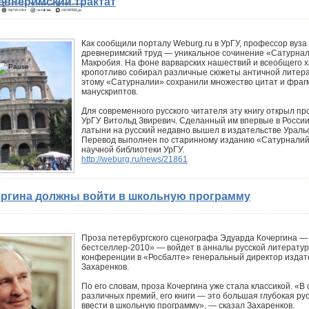
евнеримский трактат
Как сообщили порталу Weburg.ru в УрГУ, профессор вуза
древнеримский труд — уникальное сочинение «Сатурнал
Макробия. На фоне варварских нашествий и всеобщего х
кропотливо собирал различные сюжеты античной литера
этому «Сатурналии» сохранили множество цитат и фраг
манускриптов.
Для современного русского читателя эту книгу открыл 
УрГУ Витольд Звиревич. Сделанный им впервые в Росси
латыни на русский недавно вышел в издательстве Уральс
Перевод выполнен по старинному изданию «Сатурналий»
научной библиотеки УрГУ.
http://weburg.ru/news/21861
чергина должны войти в школьную программу
Проза петербургского сценографа Эдуарда Кочергина 
бестселлер-2010» — войдет в анналы русской литератур
конференции в «Росбалте» генеральный директор издат
Захаренков.
По его словам, проза Кочергина уже стала классикой. «В
различных премий, его книги — это большая глубокая ру
ввести в школьную программу», — сказал Захаренков.