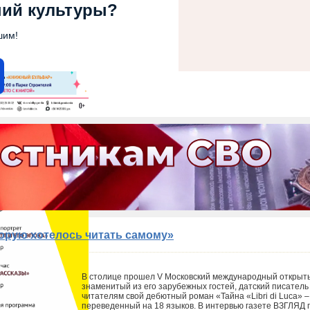
ний культуры?
шим!
торую хотелось читать самому»
В столице прошел V Московский международный открыт
знаменитый из его зарубежных гостей, датский писатель
читателям свой дебютный роман «Тайна «Libri di Luca» 
переведенный на 18 языков. В интервью газете ВЗГЛЯД п