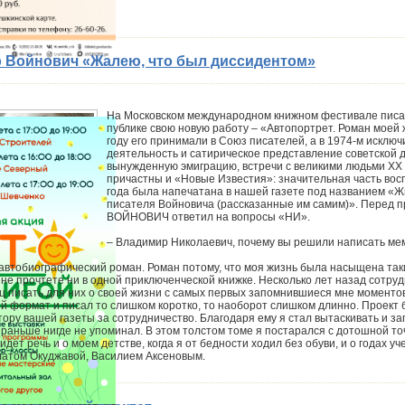
 Войнович «Жалею, что был диссидентом»
На Московском международном книжном фестивале писа
публике свою новую работу – «Автопортрет. Роман моей ж
году его принимали в Союз писателей, а в 1974-м исклю
деятельность и сатирическое представление советской 
вынужденную эмиграцию, встречи с великими людьми ХХ в
причастны и «Новые Известия»: значительная часть вос
года была напечатана в нашей газете под названием «
писателя Войновича (рассказанные им самим)». Перед 
ВОЙНОВИЧ ответил на вопросы «НИ».
– Владимир Николаевич, почему вы решили написать м
 автобиографический роман. Роман потому, что моя жизнь была насыщена та
 не прочтете ни в одной приключенческой книжке. Несколько лет назад сотр
ц писать для них о своей жизни с самых первых запомнившиеся мне моментов.
й формат и писал то слишком коротко, то наоборот слишком длинно. Проект б
тору вашей газеты за сотрудничество. Благодаря ему я стал вытаскивать и з
 раньше нигде не упоминал. В этом толстом томе я постарался с дотошной т
дет речь и о моем детстве, когда я от бедности ходил без обуви, и о годах 
улатом Окуджавой, Василием Аксеновым.