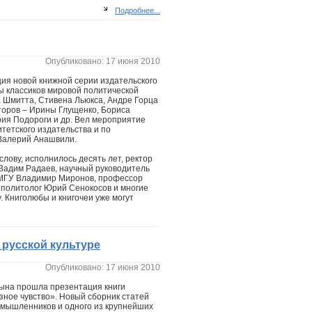
Подробнее...
Опубликовано: 17 июня 2010
ция новой книжной серии издательского
ы классиков мировой политической
а Шмитта, Стивена Льюкса, Андре Горца
второв – Ирины Глущенко, Бориса
рия Подороги и др. Вел мероприятие
тетского издательства и по
Валерий Анашвили.
слову, исполнилось десять лет, ректор
Вадим Радаев, научный руководитель
 МГУ Владимир Миронов, профессор
 политолог Юрий Сенокосов и многие
. Книголюбы и книгочеи уже могут
 русской культуре
Опубликовано: 17 июня 2010
цына прошла презентация книги
зное чувство». Новый сборник статей
мышленников и одного из крупнейших