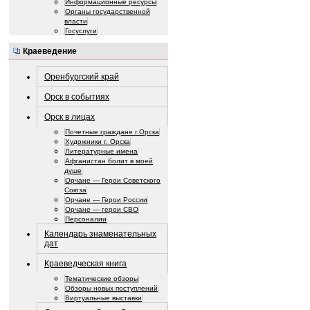
Информационные ресурсы
Органы государственной
власти
Госуслуги
Краеведение
Оренбургский край
Орск в событиях
Орск в лицах
Почетные граждане г.Орска
Художники г. Орска
Литературные имена
Афганистан болит в моей
душе
Орчане — Герои Советского
Союза
Орчане — Герои России
Орчане — герои СВО
Персоналии
Календарь знаменательных
дат
Краеведческая книга
Тематические обзоры
Обзоры новых поступлений
Виртуальные выставки