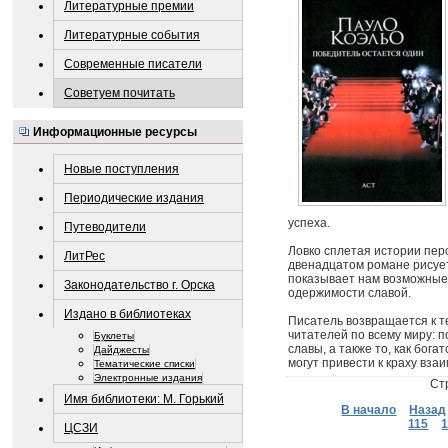
Литературные премии
Литературные события
Современные писатели
Советуем почитать
Информационные ресурсы
Новые поступления
Периодические издания
успеха.
Путеводители
Ловко сплетая истории пер
ЛитРес
двенадцатом романе рисует
показывает нам возможные
Законодательство г. Орска
одержимости славой.
Издано в библиотеках
Писатель возвращается к т
читателей по всему миру: п
Буклеты
славы, а также то, как бог
Дайджесты
могут привести к краху вз
Тематические списки
Электронные издания
Ст
Имя библиотеки: М. Горький
В начало
Назад
115
ЦСЗИ