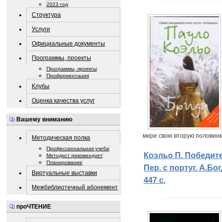
2023 год
Структура
Услуги
Официальные документы
Программы, проекты
Программы, проекты
Профориентация
Клубы
Оценка качества услуг
Вашему вниманию
мире свою вторую половинк
Методическая полка
Профессиональная учеба
Коэльо П. Победите
Методист рекомендует
Планирование
Пер. с португ. А.Бог
Виртуальные выставки
447 с.
Межбиблиотечный абонемент
проЧТЕНИЕ