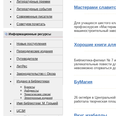
Литературные премии
Мастерами славитс
Литературные события
Современные писатели
Для учащихся шестого к
Советуем почитать
профэкскурсия «Мастерам
машиностроительный заво
Информационные ресурсы
Новые поступления
Хорошие книги для
Периодические издания
Путеводители
Библиотека-филиал № 7 и
увлекательные повести дл
ЛитРес
невозможно оторваться д
Законодательство г. Орска
БуМагия
Издано в библиотеках
Буклеты
Дайджесты
Тематические списки
26 октября в Центральной
Электронные издания
работала творческая пло
Имя библиотеки: М. Горький
ЦСЗИ
Вкус изабеллы