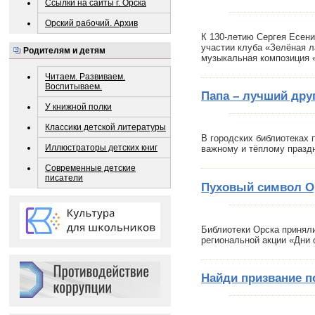
Ссылки на сайты г. Орска
Орский рабочий. Архив
К 130-летию Сергея Есени
участии клуба «Зелёная 
Родителям и детям
музыкальная композиция «
Читаем. Развиваем.
Воспитываем.
Папа – лучший друг
У книжной полки
Классики детской литературы
В городских библиотеках
Иллюстраторы детских книг
важному и тёплому праздн
Современные детские
писатели
Пуховый символ О
Библиотеки Орска приняли
региональной акции «Дни 
Найди призвание п