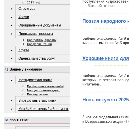
поступления художествен
2023 год
любителей чтения.
Структура
Услуги
Поэзия народного
Официальные документы
Программы, проекты
Библиотека-филиал № 9 
Программы, проекты
классов гимназии № 3 пр
Профориентация
Клубы
Хорошие книги для
Оценка качества услуг
Вашему вниманию
Библиотека-филиал № 7 им
которых не оставят равно
Методическая полка
читателей.
Профессиональная учеба
Методист рекомендует
Планирование
Ночь искусств 202
Виртуальные выставки
Межбиблиотечный абонемент
3 ноября модельная библ
проЧТЕНИЕ
к Всероссийской акции «Н