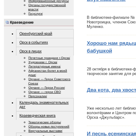
Информационные ресурсы
Органы государственной
власти
Госуслуги
В библиотеке-филиале № 
Новотроицка, членом Сою
Краеведение
Муленко.
Оренбургский край
Хорошо нам рядыш
Орск в событиях
бабушкой
Орск в лицах
Почетные граждане г.Орска
Художники г. Орска
Литературные имена
28 октября в библиотеке-
Афганистан болит в моей
творческое занятие для р
душе
Орчане — Герои Советского
Союза
Орчане — Герои России
Два кота, два хвост
Орчане — герои СВО
Персоналии
Календарь знаменательных
дат
Уже несколько лет библио
волонтёрами и Центром п
Краеведческая книга
Орска «Джульбарс».
Тематические обзоры
Обзоры новых поступлений
Виртуальные выставки
И песнь есенинска