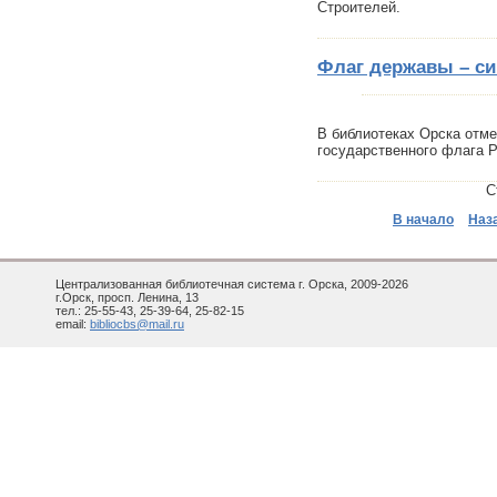
Строителей.
Флаг державы – с
В библиотеках Орска отме
государственного флага 
С
В начало
Наз
Централизованная библиотечная система г. Орска, 2009-2026
г.Орск, просп. Ленина, 13
тел.: 25-55-43, 25-39-64, 25-82-15
email:
bibliocbs@mail.ru