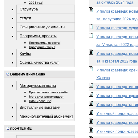
за октябрь 2024 года
2023 год
Структура
У полки краеведа: нов
Услуги
за I полугодие 2024 год
Официальные документы
У полки краеведа: худо
Программы, проекты
У полки краеведа: нов
Программы, проекты
за IV квартал 2022 года
Профориентация
Клубы
У полки краеведа: нов
за III квартал 2022 года
Оценка качества услуг
У полки краеведа: орен
Вашему вниманию
XX века
Методическая полка
У полки краеведа: ист
Профессиональная учеба
У полки краеведа: вдо
Методист рекомендует
Планирование
У полки краеведа: маги
Виртуальные выставки
У книжной полки краеве
Межбиблиотечный абонемент
У полки краеведа: новы
проЧТЕНИЕ
У книжной полки краев