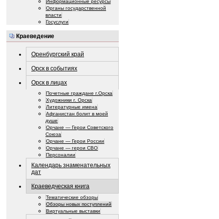
Информационные ресурсы
Органы государственной
власти
Госуслуги
Краеведение
Оренбургский край
Орск в событиях
Орск в лицах
Почетные граждане г.Орска
Художники г. Орска
Литературные имена
Афганистан болит в моей
душе
Орчане — Герои Советского
Союза
Орчане — Герои России
Орчане — герои СВО
Персоналии
Календарь знаменательных
дат
Краеведческая книга
Тематические обзоры
Обзоры новых поступлений
Виртуальные выставки