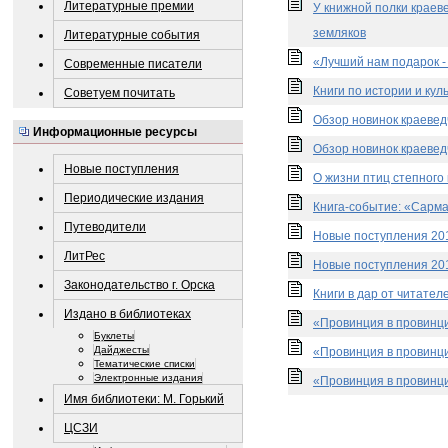
Литературные премии
У книжной полки краев
земляков
Литературные события
«Лучший нам подарок -
Современные писатели
Книги по истории и кул
Советуем почитать
Обзор новинок краевед
Информационные ресурсы
Обзор новинок краевед
Новые поступления
О жизни птиц степного
Периодические издания
Книга-событие: «Сарма
Путеводители
Новые поступления 201
ЛитРес
Новые поступления 201
Законодательство г. Орска
Книги в дар от читателе
Издано в библиотеках
«Провинция в провинци
Буклеты
Дайджесты
«Провинция в провинци
Тематические списки
Электронные издания
«Провинция в провинци
Имя библиотеки: М. Горький
ЦСЗИ