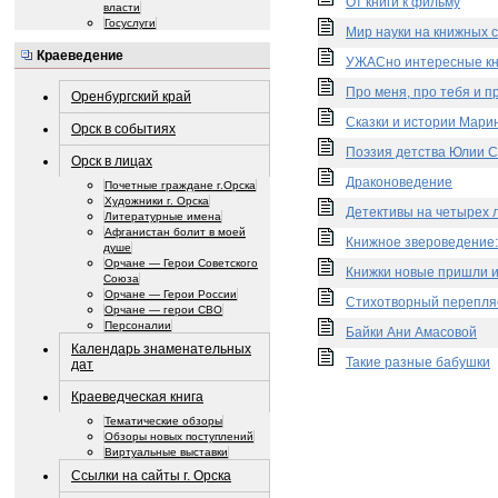
От книги к фильму
власти
Госуслуги
Мир науки на книжных 
Краеведение
УЖАСно интересные кн
Про меня, про тебя и п
Оренбургский край
Сказки и истории Мар
Орск в событиях
Поэзия детства Юлии 
Орск в лицах
Драконоведение
Почетные граждане г.Орска
Художники г. Орска
Детективы на четырех 
Литературные имена
Афганистан болит в моей
Книжное звероведение
душе
Орчане — Герои Советского
Книжки новые пришли и
Союза
Орчане — Герои России
Стихотворный перепля
Орчане — герои СВО
Персоналии
Байки Ани Амасовой
Календарь знаменательных
Такие разные бабушки
дат
Краеведческая книга
Тематические обзоры
Обзоры новых поступлений
Виртуальные выставки
Ссылки на сайты г. Орска