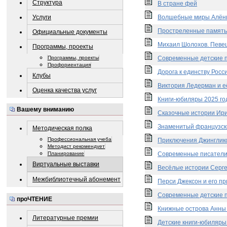
Структура
В стране фей
Услуги
Волшебные миры Алён
Простреленные память
Официальные документы
Михаил Шолохов. Певец
Программы, проекты
Программы, проекты
Современные детские п
Профориентация
Дорога к единству Росс
Клубы
Виктория Ледерман и е
Оценка качества услуг
Книги-юбиляры 2025 го
Вашему вниманию
Сказочные истории Ир
Знаменитый французск
Методическая полка
Профессиональная учеба
Приключения Джинглик
Методист рекомендует
Современные писатели
Планирование
Виртуальные выставки
Весёлые истории Серге
Межбиблиотечный абонемент
Перси Джексон и его п
Современные детские п
проЧТЕНИЕ
Книжные острова Анны
Литературные премии
Детские книги-юбиляры