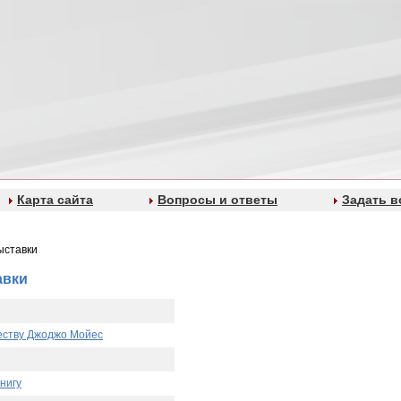
Карта сайта
Вопросы и ответы
Задать в
ыставки
авки
еству Джоджо Мойес
нигу