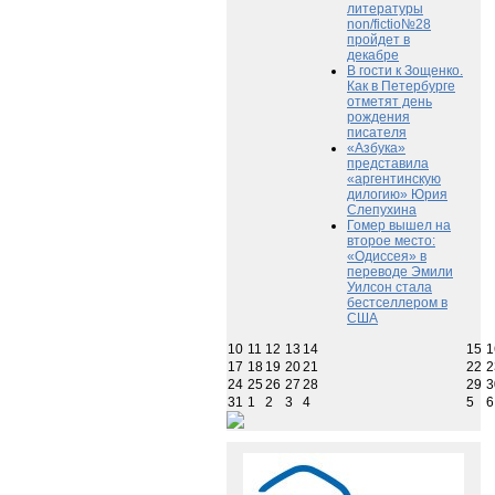
литературы
non/fictio№28
пройдет в
декабре
В гости к Зощенко.
Как в Петербурге
отметят день
рождения
писателя
«Азбука»
представила
«аргентинскую
дилогию» Юрия
Слепухина
Гомер вышел на
второе место:
«Одиссея» в
переводе Эмили
Уилсон стала
бестселлером в
США
10
11
12
13
14
15
1
17
18
19
20
21
22
2
24
25
26
27
28
29
3
31
1
2
3
4
5
6