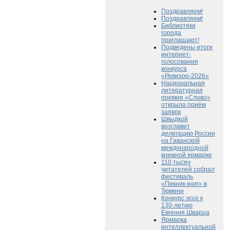
Поздравляем!
Поздравляем!
Библиотеки
города
приглашают!
Подведены итоги
интернет-
голосования
конкурса
«Ревизор-2026»
Национальная
литературная
премия «Слово»
открыла приём
заявок
Швыдкой
возглавит
делегацию России
на Гаванской
международной
книжной ярмарке
110 тысяч
читателей собрал
фестиваль
«Пикник книг» в
Тюмени
Конкурс эссе к
130-летию
Евгения Шварца
Ярмарка
интеллектуальной