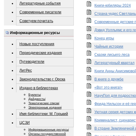
Литературные события
Книги-юбиляры 2024
Современные писатели
Страна чудес Светлан
Советуем почитать
Современные детские 
Дэвид Уолльямс и его г
Информационные ресурсы
Конец игры
Новые поступления
Чайные истории
Периодические издания
Сказки лисьего леса
Путеводители
Литературный квартал
ЛитРес
Книги Анны Анисимово
Законодательство г. Орска
В книге о дружбе
«Вот это книга!»
Издано в библиотеках
Буклеты
НаучПоп для подростко
Дайджесты
Тематические списки
Фрида Нильсон и её ге
Электронные издания
Уютная серия детских к
Имя библиотеки: М. Горький
Криминалист, сценарис
ЦСЗИ
В стране Земляничной
Информационные ресурсы
Органы государственной