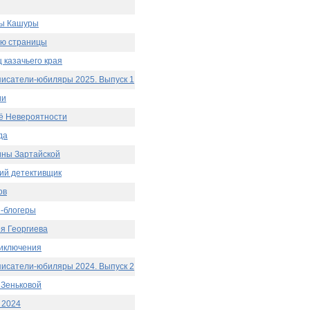
ы Кашуры
ю страницы
 казачьего края
исатели-юбиляры 2025. Выпуск 1
ии
ё Невероятности
да
ины Зартайской
ий детективщик
ов
-блогеры
я Георгиева
риключения
исатели-юбиляры 2024. Выпуск 2
 Зеньковой
 2024