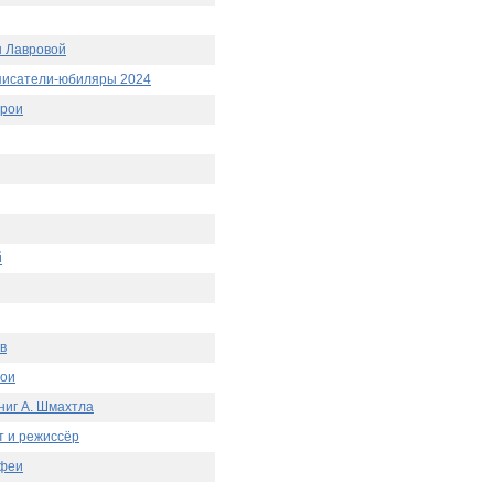
ы Лавровой
писатели-юбиляры 2024
ерои
й
в
рои
ниг А. Шмахтла
т и режиссёр
 феи