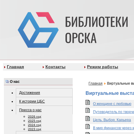
Главная
Контакты
Режим работы
О нас
Главная
Виртуальные в
Достижения
Виртуальные выст
К истории ЦБС
О женщине с любовью
Пресса о нас
Путеводитель по творч
2026 год
Цель. Выбор. Карьера
2025 год
2024 год
В мир финансов через к
2023 год