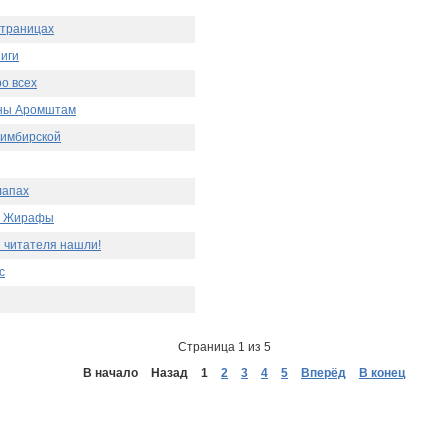
страницах
иги
ро всех
ины Аромштам
Симбирской
лапах
: Жирафы
 читателя нашли!
с
Страница 1 из 5
В начало
Назад
1
2
3
4
5
Вперёд
В конец