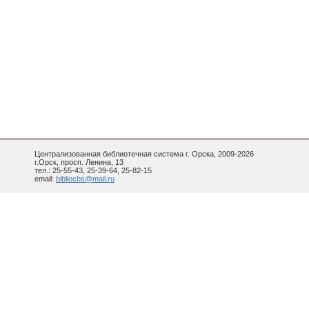
Централизованная библиотечная система г. Орска, 2009-2026
г.Орск, просп. Ленина, 13
тел.: 25-55-43, 25-39-64, 25-82-15
email:
bibliocbs@mail.ru