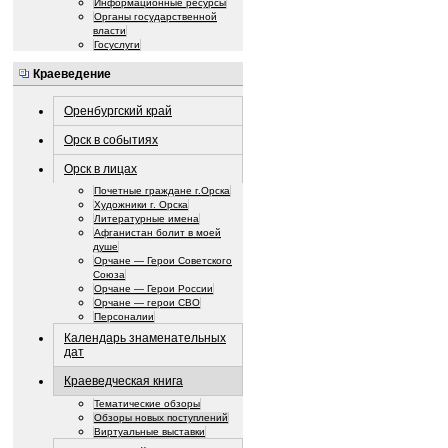
Информационные ресурсы
Органы государственной
власти
Госуслуги
Краеведение
Оренбургский край
Орск в событиях
Орск в лицах
Почетные граждане г.Орска
Художники г. Орска
Литературные имена
Афганистан болит в моей
душе
Орчане — Герои Советского
Союза
Орчане — Герои России
Орчане — герои СВО
Персоналии
Календарь знаменательных
дат
Краеведческая книга
Тематические обзоры
Обзоры новых поступлений
Виртуальные выставки