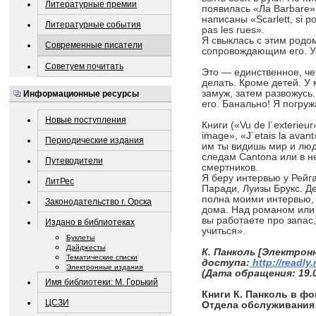
Литературные премии
появилась «Ла Barbare» 
написаны «Scarlett, si p
Литературные события
pas les rues».
Я свыклась с этим родом
Современные писатели
сопровождающим его. У
Советуем почитать
Это — единственное, чем
делать. Кроме детей. У 
замуж, затем развожусь
Информационные ресурсы
его. Банально! Я погруж
Новые поступления
Книги («Vu de l´exterieu
image», «J´etais la avan
Периодические издания
им ты видишь мир и люд
следам Cantona или в н
Путеводители
смертников.
Я беру интервью у Рейг
ЛитРес
Паради, Луизы Брукс. Д
полна моими интервью,
Законодательство г. Орска
дома. Над романом или 
вы работаете про запас
Издано в библиотеках
учиться».
Буклеты
Дайджесты
К. Панколь [Электронн
Тематические списки
доступа:
http://readly.
Электронные издания
(Дата обращения: 19.0
Имя библиотеки: М. Горький
Книги К. Панколь в ф
ЦСЗИ
Отдела обслуживания 