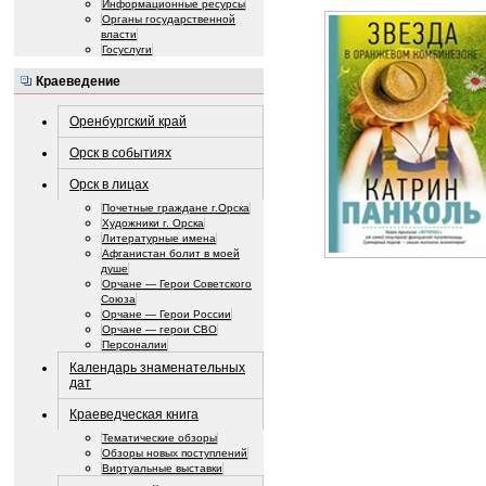
Информационные ресурсы
Органы государственной
власти
Госуслуги
Краеведение
Оренбургский край
Орск в событиях
Орск в лицах
Почетные граждане г.Орска
Художники г. Орска
Литературные имена
Афганистан болит в моей
душе
Орчане — Герои Советского
Союза
Орчане — Герои России
Орчане — герои СВО
Персоналии
Календарь знаменательных
дат
Краеведческая книга
Тематические обзоры
Обзоры новых поступлений
Виртуальные выставки