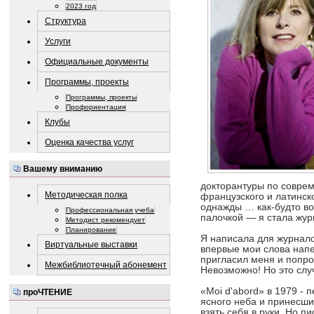
2023 год
Структура
Услуги
Официальные документы
Программы, проекты
Программы, проекты
Профориентация
Клубы
Оценка качества услуг
Вашему вниманию
докторантуры по соврем
Методическая полка
французского и латинско
однажды … как-будто в
Профессиональная учеба
палочкой — я стала жур
Методист рекомендует
Планирование
Я написала для журналов
Виртуальные выставки
впервые мои слова напе
пригласил меня и попро
Межбиблиотечный абонемент
Невозможно! Но это сл
«Moi d'abord» в 1979 - 
проЧТЕНИЕ
ясного неба и принесши
взять себя в руки. Но п