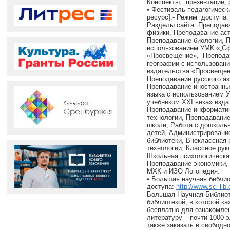
Конспекты, презентации, 
• Фестиваль педагогическ
ресурс].- Режим доступа
Разделы сайта: Преподав
физики, Преподавание ас
Преподавание биологии, 
использованием УМК «„Сф
«Просвещение», Преподав
географии с использовани
издательства «Просвещен
Преподавание русского яз
Преподавание иностранны
языка с использованием У
учебником XXI века» изд
Преподавание информати
технологии, Преподавани
школе, Работа с дошкольн
детей, Администрировани
библиотеки, Внеклассная 
технологии, Классное рук
Школьная психологическа
Преподавание экономики,
МХК и ИЗО Логопедия.
• Большая научная библио
доступа:
http://www.sci-lib
Большая Научная Библиот
библиотекой, в которой 
бесплатно для ознакомл
литературу – почти 1000 
также заказать и свободн