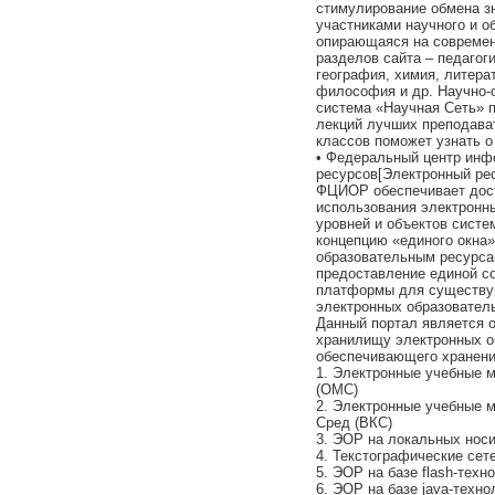
стимулирование обмена 
участниками научного и о
опирающаяся на современ
разделов сайта – педагоги
география, химия, литера
философия и др. Научно-
система «Научная Сеть» 
лекций лучших преподава
классов поможет узнать о
• Федеральный центр инф
ресурсов[Электронный ре
ФЦИОР обеспечивает дос
использования электронн
уровней и объектов сист
концепцию «единого окна
образовательным ресурса
предоставление единой с
платформы для существу
электронных образовател
Данный портал является 
хранилищу электронных о
обеспечивающего хранени
1. Электронные учебные 
(ОМС)
2. Электронные учебные 
Сред (ВКС)
3. ЭОР на локальных нос
4. Текстографические се
5. ЭОР на базе flash-техн
6. ЭОР на базе java-техно