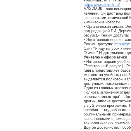
• Алхимик. Alhimik.ru [Э
http://www.alhimik.ru/
АЛХИМИК - ваш помощник,
явлений. Он даст вам поле
экспонатами химической 
химические новости.
• Органическая химия. Э
под редакцией Г.И. Деряб
ресурс].- Режим доступа
• Электронная версия газ
Режим доступа:
http://hi
Сайт "Я иду на урок хими
"Химия" Издательского д
Учителю информатики
• Интернет-версия учебног
[Электронный ресурс].- 
Книга представляет базов
множества учебных пособ
выделяется полнотой и г
доступным, лаконичным я
Одно из главных достоинс
Полнота изложения отдел
основы компьютера", "Лог
других, вполне достаточн
углубленной программе. 
пособия — подробно иллю
оригинальными примерами
выполненными с помощью
технологических приемов.
Другое достоинство посо