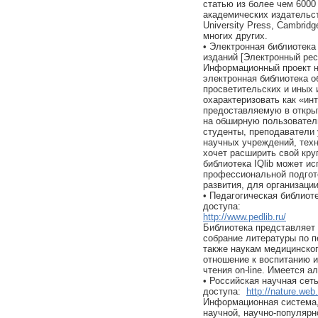
статью из более чем 600
академических издательств
University Press, Cambridge
многих других.
• Электронная библиотека
изданий [Электронный ресу
Информационный проект но
электронная библиотека о
просветительских и иных 
охарактеризовать как «ин
предоставляемую в открыт
на обширную пользовател
студенты, преподаватели 
научных учреждений, техн
хочет расширить свой кру
библиотека IQlib может и
профессиональной подгот
развития, для организаци
• Педагогическая библиот
доступа:
http://www.pedlib.ru/
Библиотека представляет
собрание литературы по п
также наукам медицинско
отношение к воспитанию и
чтения on-line. Имеется 
• Российская научная сет
доступа:
http://nature.web.
Информационная система,
научной, научно-популярн