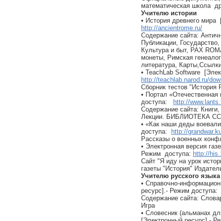
математическая школа др
Учителю истории
• История древнего мира 
http://ancientrome.ru/
Содержание сайта: Античн
Публикации, Государство,
Культура и быт, PAX ROM
монеты, Римская генеалог
литература, Карты,Ссылки 
• TeachLab Software [Эле
http://teachlab.narod.ru/do
Сборник тестов "История Р
• Портал «Отечественная 
доступа:
http://www.lants.t
Содержание сайта: Книги,
Лекции. БИБЛИОТЕКА С
• «Как наши деды воевали
доступа:
http://grandwar.ku
Рассказы о военных конф
• Электронная версия газ
Режим доступа:
http://his
Сайт "Я иду на урок исто
газеты "История" Издател
Учителю русского языка
• Справочно-информацион
ресурс].- Режим доступ
Содержание сайта: Словар
Игра
• Словесник (альманах дл
[Электронный ресурс].- 