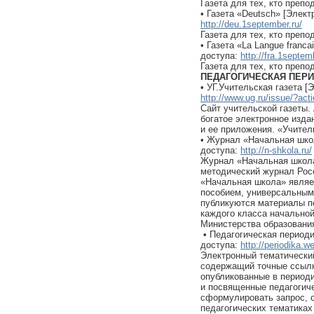
Газета для тех, кто препо
• Газета «Deutsch» [Элек
http://deu.1september.ru/
Газета для тех, кто препо
• Газета «La Langue franc
доступа:
http://fra.1septem
Газета для тех, кто препо
ПЕДАГОГИЧЕСКАЯ ПЕР
• УГ.Учительская газета [
http://www.ug.ru/issue/?act
Сайт учительской газеты.
богатое электронное изда
и ее приложения. «Учител
• Журнал «Начальная шко
доступа:
http://n-shkola.ru/
Журнал «Начальная школа
методический журнал Росс
«Начальная школа» являе
пособием, универсальным 
публикуются материалы п
каждого класса начально
Министерства образования
• Педагогическая периоди
доступа:
http://periodika.we
Электронный тематический
содержащий точные ссылк
опубликованные в периоди
и посвященные педагогич
сформулировать запрос, 
педагогических тематика