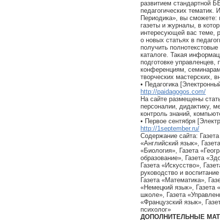
развитием стандартной Б
педагогических тематик. 
Периодика», вы сможете: 
газеты и журналы, в кото
интересующей вас теме, 
о новых статьях в педаго
получить полнотекстовые 
каталоге. Такая информа
подготовке управленцев, п
конференциям, семинарам
творческих мастерских, в
• Педагогика [Электронный
http://paidagogos.com/
На сайте размещены стать
персоналии, дидактику, м
контроль знаний, компьют
• Первое сентября [Элект
http://1september.ru/
Содержание сайта: Газета
«Английский язык», Газет
«Биология», Газета «Геог
образование», Газета «Зд
Газета «Искусство», Газе
руководство и воспитание
Газета «Математика», Газ
«Немецкий язык», Газета 
школе», Газета «Управлен
«Французский язык», Газе
психолог»
ДОПОЛНИТЕЛЬНЫЕ МАТ