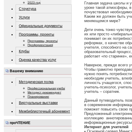
2023 год
Главная задача школы и у
уроке такой атмосферы, в
Структура
почувствовал необходимос
Каким же должен быть уч
Услуги
меняющемся мире?
Официальные документы
Дети очень тонко чувству
их или просто «либеральни
Программы, проекты
понимает он их потребнос
Программы, проекты
реформах, о качестве обра
Профориентация
учителя, способного на с
Клубы
образовательный процесс,
работает «по старинке», е
Оценка качества услуг
Наверное, прежде всего у
Чтобы грамотно преподава
Вашему вниманию
нужно понять потребности
необходим учитель, влюб
Методическая полка
личность учащегося, спос
учитель-психолог, учите
Профессиональная учеба
учитель – соратник.
Методист рекомендует
Планирование
Данный путеводитель поз
Виртуальные выставки
в современном информаци
поможет повысить свою 
Межбиблиотечный абонемент
Предложенный электронны
коллекцию аннотированны
информационные ресурсы
проЧТЕНИЕ
Интернет для учителей
• Основной сервер Минис