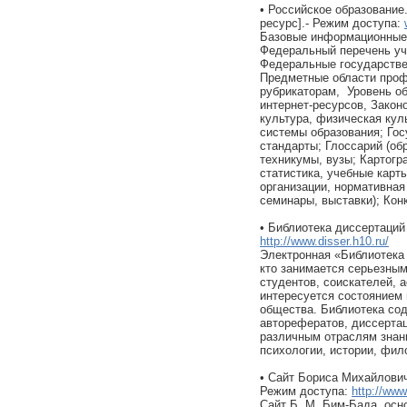
• Российское образовани
ресурс].- Режим доступа:
Базовые информационные 
Федеральный перечень уч
Федеральные государстве
Предметные области проф
рубрикаторам, Уровень об
интернет-ресурсов, Закон
культура, физическая кул
системы образования; Го
стандарты; Глоссарий (об
техникумы, вузы; Картогр
статистика, учебные карт
организации, нормативная
семинары, выставки); Ко
• Библиотека диссертаций
http://www.disser.h10.ru/
Электронная «Библиотека 
кто занимается серьезны
студентов, соискателей, а
интересуется состоянием 
общества. Библиотека со
авторефератов, диссертац
различным отраслям знани
психологии, истории, фил
• Сайт Бориса Михайлович
Режим доступа:
http://www
Сайт Б. М. Бим-Бада, осн