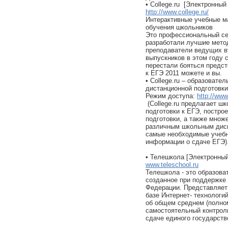
• Сollege.ru [Электронный
http://www.college.ru/
Интерактивные учебные м
обучения школьников
Это профессиональный сер
разработали лучшие мето
преподаватели ведущих в
выпускников в этом году 
перестали бояться предст
к ЕГЭ 2011 можете и вы.
• College.ru – образовате
дистанционной подготовки
Режим доступа:
http://www
(Сollege.ru предлагает 
подготовки к ЕГЭ, постро
подготовки, а также множ
различным школьным дисц
самые необходимые учебн
информации о сдаче ЕГЭ)
• Телешкола [Электронный
www.teleschool.ru
Телешкола - это образова
созданное при поддержке
Федерации. Представляет
базе Интернет- технологи
об общем среднем (полном
самостоятельный контроль
сдаче единого государств