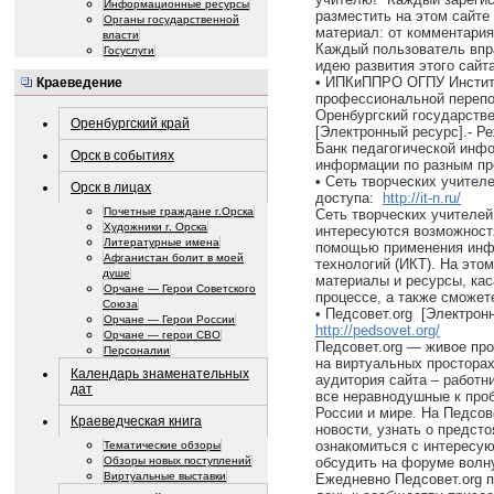
Информационные ресурсы
разместить на этом сайте 
Органы государственной
материал: от комментария
власти
Каждый пользователь впр
Госуслуги
идею развития этого сайта
• ИПКиППРО ОГПУ Инстит
Краеведение
профессиональной перепо
Оренбургский государстве
Оренбургский край
[Электронный ресурс].- 
Банк педагогической инфо
Орск в событиях
информации по разным пр
• Сеть творческих учител
Орск в лицах
доступа:
http://it-n.ru/
Почетные граждане г.Орска
Сеть творческих учителей
Художники г. Орска
интересуются возможност
Литературные имена
помощью применения инф
Афганистан болит в моей
технологий (ИКТ). На это
душе
материалы и ресурсы, ка
Орчане — Герои Советского
процессе, а также сможет
Союза
• Педсовет.org [Электрон
Орчане — Герои России
http://pedsovet.org/
Орчане — герои СВО
Педсовет.org — живое пр
Персоналии
на виртуальных просторах
Календарь знаменательных
аудитория сайта – работн
дат
все неравнодушные к про
России и мире. На Педсов
Краеведческая книга
новости, узнать о предст
ознакомиться с интересу
Тематические обзоры
обсудить на форуме волн
Обзоры новых поступлений
Виртуальные выставки
Ежедневно Педсовет.org 