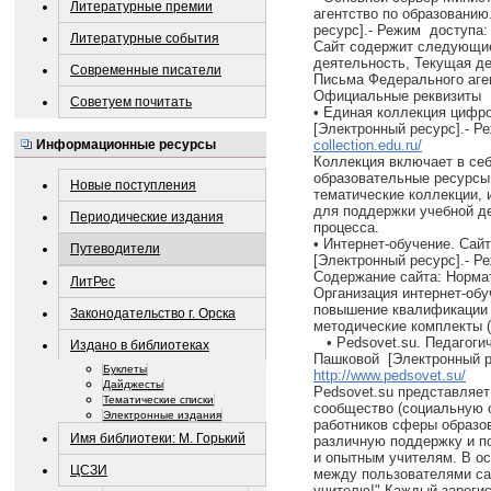
Литературные премии
агентство по образовани
ресурс].- Режим доступа
Литературные события
Сайт содержит следующие
деятельность, Текущая д
Современные писатели
Письма Федерального аге
Официальные реквизиты
Советуем почитать
• Единая коллекция цифр
[Электронный ресурс].- 
Информационные ресурсы
collection.edu.ru/
Коллекция включает в се
образовательные ресурсы
Новые поступления
тематические коллекции, 
для поддержки учебной де
Периодические издания
процесса.
• Интернет-обучение. Сай
Путеводители
[Электронный ресурс].- 
Содержание сайта: Норма
ЛитРес
Организация интернет-обу
повышение квалификации в
Законодательство г. Орска
методические комплекты 
• Pedsovet.su. Педагоги
Издано в библиотеках
Пашковой [Электронный р
Буклеты
http://www.pedsovet.su/
Дайджесты
Pedsovet.su представляет
Тематические списки
сообщество (социальную с
Электронные издания
работников сферы образов
Имя библиотеки: М. Горький
различную поддержку и п
и опытным учителям. В о
ЦСЗИ
между пользователями сай
учителю!" Каждый зареги