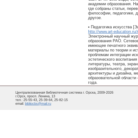
академии образования. На
где собраны статьи, пере
философии, педагогике, 
другое.
• Педагогика искусства [
http://www.art-education.r
Электронный научный жур
образования РАО. Сетевое
имеющее печатного эквив
материалы по теории и ис
проблемам интеграции иск
эстетического воспитания 
литературы, театра, экра
изобразительного, декора
архитектуры и дизайна, м
образовательной области 
года.
Централизованная библиотечная система г. Орска, 2009-2026
г.Орск, просп. Ленина, 13
тел.: 25-55-43, 25-39-64, 25-82-15
email:
bibliocbs@mail.ru