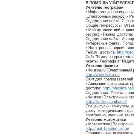
В ПОМОЩЬ УЧИТЕЛЯМ-
Учителю географии
• Информационно-справоч
[Электронный ресурс].- 
Содержание сайта: Справо
Общие гео-ресурсы, Отзы
• Мир путешествий и при
ресурс].- Режим доступа
Содержание сайта: Инфор
Интересные факты, Погод
• Электронная версия газ
Режим доступа:
http://ge
Сайт "Я иду на урок геог
газеты "География" Издат
Учителю физики
• Физика.ru [Электронный 
http://www.fizika.ru/
Сайт для преподавателей
• Анимация физических пр
доступа:
http://physics.na
Содержание: Физика в ан
• Физика [Электронный ре
http://fiz.1september.ru/
Спецвыпуски, конкурсы, д
уроку, методические стра
портфолио, учебные занят
Учителю математики
• Математика [Электронны
http://mat.1september.ru/
Официальные документы, 