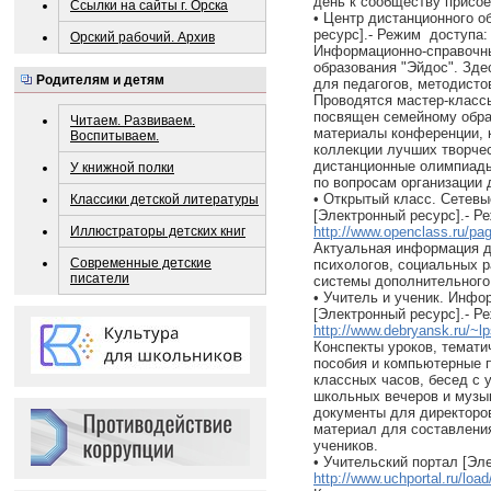
день к сообществу присо
Ссылки на сайты г. Орска
• Центр дистанционного о
ресурс].- Режим доступа
Орский рабочий. Архив
Информационно-справочны
образования "Эйдос". Зд
Родителям и детям
для педагогов, методисто
Проводятся мастер-класс
посвящен семейному обра
Читаем. Развиваем.
материалы конференции, 
Воспитываем.
коллекции лучших творче
дистанционные олимпиады
У книжной полки
по вопросам организации 
• Открытый класс. Сетев
Классики детской литературы
[Электронный ресурс].- Р
Иллюстраторы детских книг
http://www.openclass.ru/pa
Актуальная информация д
Современные детские
психологов, социальных р
писатели
системы дополнительного 
• Учитель и ученик. Инфо
[Электронный ресурс].- Р
http://www.debryansk.ru/~lp
Конспекты уроков, темати
пособия и компьютерные 
классных часов, бесед с 
школьных вечеров и музы
документы для директоров
материал для составлени
учеников.
• Учительский портал [Эл
http://www.uchportal.ru/load