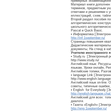
примерных экзаменационны
Материал книги дополнен
терминов, предметным ука
ответами и решениями к у
иллюстраций, схем, табли
Второй раздел пособия п
алгоритмических конструк
школьного алгоритмическо
Pascal и Quick Basic.
• Информатика [Электронн
http://inf.1september.ru/
Страницы повышения квал
Дидактические материалы
документы, На стенд в ка
Учителю иностранного 
• Study.ru [Электронный р
http://www.study.ru/
Английский язык: Ресурс
языкам, Уроки онлайн, Ре
Английские топики, Разго
• language Link [Электрон
http://www.english.language
Английский язык on-line.
советы, типичные ошибки,
• English for Everybody [
http://english-language.chat
Английский для всех: топи
диалоги.
• Газета «English» [Элект
http://eng.1september.ru/