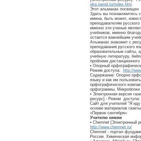
oka.narod.ru/index.htm
Этот альманах посвящен в
Здесь вы познакомитесь 
имена, быть может, извес
преподавателям русского 
именно эти ученые являю
учебников, именно благод
остается важнейшим учеб
Альманах знакомит с ресу
преподавания русского яз
образовательные сайты, 
учебную литературу, биб
проблеме дистанционного 
• Опорный орфографически
Режим доступа:
http://ww
Содержание: Опорно орфо
языку и как им пользоват
орфографического компак
орфограммы, Микроблоки.
• Электронная версия газ
ресурс].- Режим доступа
Сайт для учителей "Я иду 
основе материалов газеты
«Первое сентября»
Учителю химии
• Chemnet [Электронный р
http://www.chemnet.ru/
Chemnet - портал фундам
России. Химическая инфо