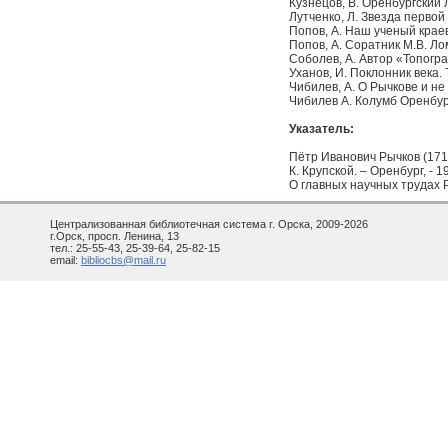
Кузнецов, В. Оренбургский Л
Лутченко, Л. Звезда первой в
Попов, А. Наш ученый краеве
Попов, А. Соратник М.В. Лом
Соболев, А. Автор «Топогра
Уханов, И. Поклонник века. Т
Чибилев, А. О Рычкове и не т
Чибилев А. Колумб Оренбургс
Указатель:
Пётр Иванович Рычков (1712
К. Крупской. – Оренбург, - 19
О главных научных трудах Р
Централизованная библиотечная система г. Орска, 2009-2026
г.Орск, просп. Ленина, 13
тел.: 25-55-43, 25-39-64, 25-82-15
email:
bibliocbs@mail.ru