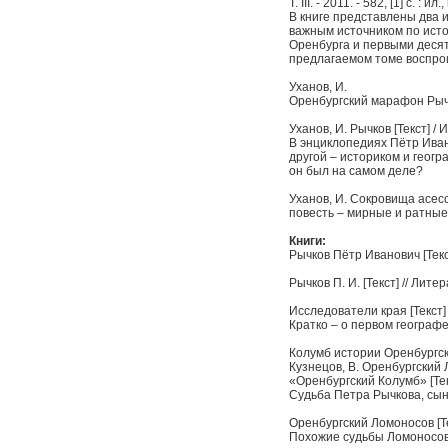
Т. III. - 2011. - 582, [1] с. : ил.
В книге представлены два и
важным источником по исто
Оренбурга и первыми десят
предлагаемом томе воспрои
Уханов, И.
Оренбургский марафон Рычко
Уханов, И. Рычков [Текст] / 
В энциклопедиях Пётр Ива
другой – историком и геог
он был на самом деле?
Уханов, И. Сокровища асесс
повесть – мирные и ратные
Книги:
Рычков Пётр Иванович [Текс
Рычков П. И. [Текст] // Лит
Исследователи края [Текст] 
Кратко – о первом географе
Колумб истории Оренбургской
Кузнецов, В. Оренбургский Л
«Оренбургский Колумб» [Текс
Судьба Петра Рычкова, сына
Оренбургский Ломоносов [Тек
Похожие судьбы Ломоносов