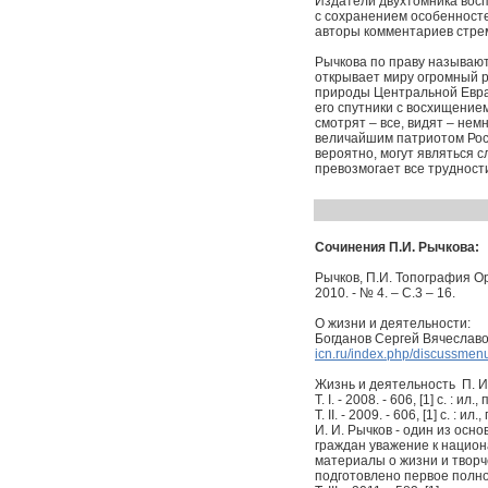
Издатели двухтомника восп
с сохранением особенносте
авторы комментариев стре
Рычкова по праву называют
открывает миру огромный р
природы Центральной Евраз
его спутники с восхищение
смотрят – все, видят – нем
величайшим патриотом Росс
вероятно, могут являться 
превозмогает все трудност
Сочинения П.И. Рычкова:
Рычков, П.И. Топография Оре
2010. - № 4. – С.3 – 16.
О жизни и деятельности:
Богданов Сергей Вячеславо
icn.ru/index.php/discussmenu
Жизнь и деятельность П. И. Р
Т. I. - 2008. - 606, [1] с. : ил
Т. II. - 2009. - 606, [1] с. : ил.
И. И. Рычков - один из ос
граждан уважение к национ
материалы о жизни и творч
подготовлено первое полн