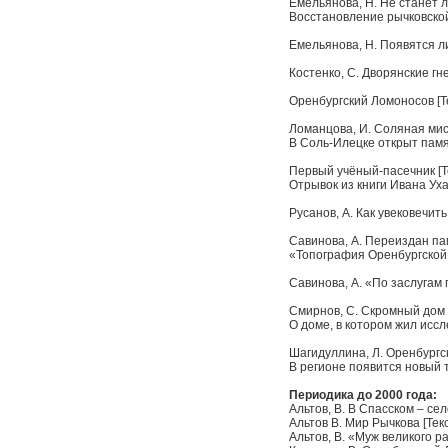
Емельянова, Н. Не станет ли
Восстановление рычковско
Емельянова, Н. Появятся ли 
Костенко, С. Дворянские гнез
Оренбургский Ломоносов [Тек
Ломанцова, И. Соляная мисси
В Соль-Илецке открыт памя
Первый учёный-пасечник [Тек
Отрывок из книги Ивана Ух
Русанов, А. Как увековечить
Савинова, А. Переиздан памя
«Топография Оренбургской 
Савинова, А. «По заслугам п
Смирнов, С. Скромный дом с 
О доме, в котором жил иссл
Шагидуллина, Л. Оренбургск
В регионе появится новый 
Периодика до 2000 года:
Альтов, В. В Спасском – селе
Альтов В. Мир Рычкова [Текст
Альтов, В. «Муж великого раз