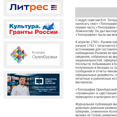
Следуя советам В.Н. Татищ
написать текст «Топографии
первая часть «Топографии 
Ломоносову. Он дал высоку
«Топография» была как мож
К апрелю 1760 г. Рычков за
начале 1762 г. печатаются
источниками для составле
наблюдения Рычкова во вре
сведения, собранные во в
национальностей, официал
по­сольств, побывавших в 
полученные в беседах со с
сообщения и отчеты чиновн
официальные документы, хр
печатные и руко­писные ист
материалы.
«Топография Оренбургской 
«провинции» и «дистанции»
природного и культурно-ис
Журнальная публикация выз
довольно длинным название
губернии, сочиненное Кол
вызван не только уникальн