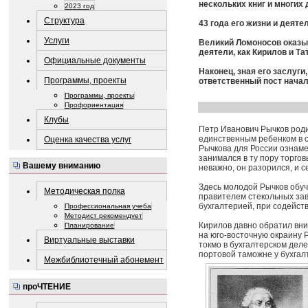
нескольких книг и многих 
2023 год
Структура
43 года его жизни и деяте
Услуги
Великий Ломоносов оказыв
деятели, как Кирилов и Т
Официальные документы
Наконец, зная его заслуги
Программы, проекты
ответственный пост нача
Программы, проекты
Профориентация
Клубы
Петр Иванович Рычков родил
единственным ребенком в с
Оценка качества услуг
Рычкова для России ознаме
занимался в ту пору торгов
Вашему вниманию
неважно, он разорился, и с
Здесь молодой Рычков обуч
Методическая полка
правителем стекольных зав
бухгалтерией, при содейст
Профессиональная учеба
Методист рекомендует
Кирилов давно обратил вни
Планирование
на юго-восточную окраину 
Виртуальные выставки
токмо в бухгалтерском дел
портовой таможне у бухгалт
Межбиблиотечный абонемент
проЧТЕНИЕ