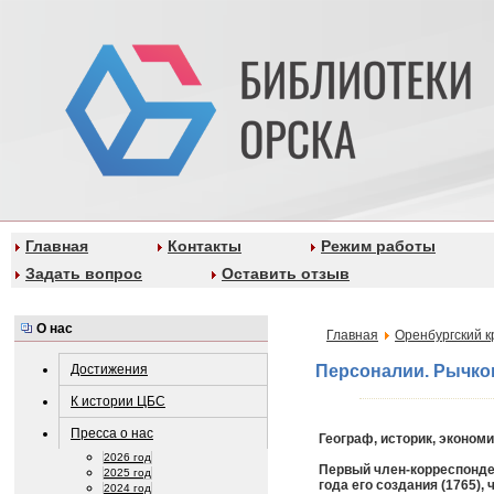
Главная
Контакты
Режим работы
Задать вопрос
Оставить отзыв
О нас
Главная
Оренбургский к
Достижения
Персоналии. Рычко
К истории ЦБС
Пресса о нас
Географ, историк, эконом
2026 год
Первый член-корреспонден
2025 год
года его создания (1765),
2024 год