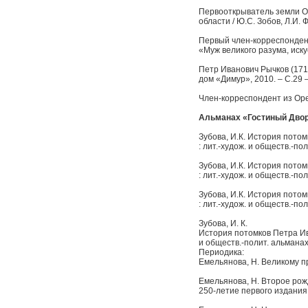
Первооткрыватель земли Оре
области / Ю.С. Зобов, Л.И. 
Первый член-корреспондент А
«Муж великого разума, иску
Петр Иванович Рычков (1712
дом «Димур», 2010. – С.29 –
Член-корреспондент из Оренб
Альманах «Гостиный Двор
Зубова, И.К. История потом
: лит.-худож. и обществ.-поли
Зубова, И.К. История потом
: лит.-худож. и обществ.-поли
Зубова, И.К. История потом
: лит.-худож. и обществ.-поли
Зубова, И. К.
История потомков Петра Иван
и обществ.-полит. альманах / 
Периодика:
Емельянова, Н. Великому пр
Емельянова, Н. Второе рожде
250-летие первого издания