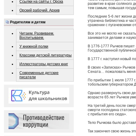
Ссылки на сайты г. Орска
развитие в крае соляного 
тем самым, повышая госуда
Орский рабочий. Архив
Последние 5-6 лет жизни д
утрачена библиотека и част
Родителям и детям
сражении с пугачевскими о
Читаем. Развиваем.
Все это не могло не сказа
Воспитываем.
занимается делами и науко
В 1776-1777 Рычков пишет 
У книжной полки
Государственной публичной
Классики детской литературы
В 1777 г. наступил новый по
Иллюстраторы детских книг
В своих «Записках» Рычков
Сената… пожаловать меня к
Современные детские
писатели
По прибытии 1 июля 1777 г.
тобольским губернатором Д
Однако развернуть свою дея
возрасте 65 лет Рычков уме
На третий день после смер
смерти господина статског
с прибытия его сюда».
Тело Рычкова было доставл
Так закончил свою жизнь эт