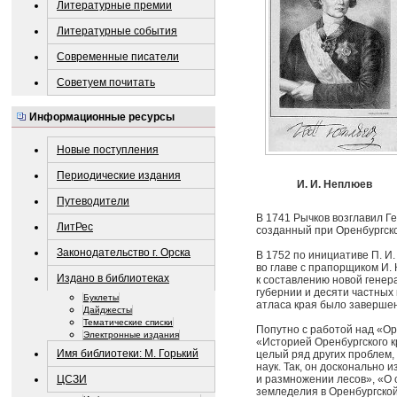
Литературные премии
Литературные события
Современные писатели
Советуем почитать
Информационные ресурсы
Новые поступления
Периодические издания
И. И. Неплюев
Путеводители
В 1741 Рычков возглавил Г
ЛитРес
созданный при Оренбургско
Законодательство г. Орска
В 1752 по инициативе П. И.
во главе с прапорщиком И.
Издано в библиотеках
к составлению новой генер
губернии и десяти частных
Буклеты
атласа края было завершен
Дайджесты
Тематические списки
Попутно с работой над «Ор
Электронные издания
«Историей Оренбургского 
Имя библиотеки: М. Горький
целый ряд других проблем,
наук. Так, он досконально 
ЦСЗИ
и размножении лесов», «О
земледелия в Оренбургской