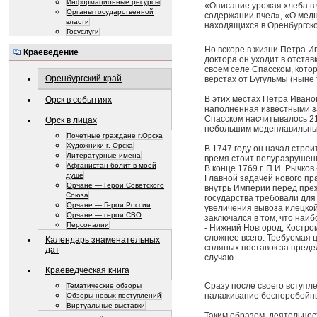
Информационные ресурсы
«Описание урожая хлеба в 
Органы государственной
содержании пчел», «О медн
власти
находящихся в Оренбургско
Госуслуги
Но вскоре в жизни Петра И
Краеведение
доктора он уходит в отстав
своем селе Спасском, кото
Оренбургский край
верстах от Бугульмы (ныне
В этих местах Петра Ивано
Орск в событиях
наполненная известными за
Спасском насчитывалось 21
Орск в лицах
небольшим медеплавильным
Почетные граждане г.Орска
Художники г. Орска
В 1747 году он начал стро
Литературные имена
время стоит полуразрушен
Афганистан болит в моей
В конце 1769 г. П.И. Рычко
душе
Главной задачей нового п
Орчане — Герои Советского
внутрь Империи перед пре
Союза
государства требовали для
Орчане — Герои России
увеличения вывоза илецкой
Орчане — герои СВО
заключался в том, что наи
Персоналии
- Нижний Новгород, Костро
сложнее всего. Требуемая
Календарь знаменательных
соляных поставок за преде
дат
случаю.
Краеведческая книга
Сразу после своего вступл
Тематические обзоры
налаживание бесперебойны
Обзоры новых поступлений
Виртуальные выставки
Таким образом, деятельнос