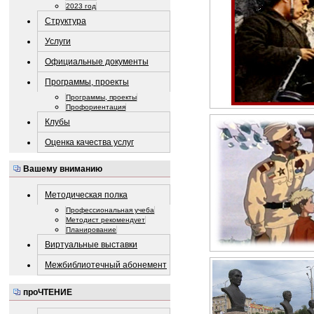
2023 год
Структура
Услуги
Официальные документы
Программы, проекты
Программы, проекты
Профориентация
Клубы
Оценка качества услуг
Вашему вниманию
Методическая полка
Профессиональная учеба
Методист рекомендует
Планирование
Виртуальные выставки
Межбиблиотечный абонемент
проЧТЕНИЕ