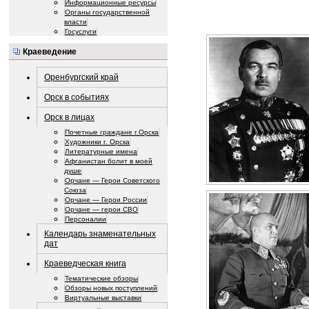
Информационные ресурсы
Органы государственной
власти
Госуслуги
Краеведение
Оренбургский край
Орск в событиях
Орск в лицах
Почетные граждане г.Орска
Художники г. Орска
Литературные имена
Афганистан болит в моей
душе
Орчане — Герои Советского
Союза
Орчане — Герои России
Орчане — герои СВО
Персоналии
Календарь знаменательных
дат
Краеведческая книга
Тематические обзоры
Обзоры новых поступлений
Виртуальные выставки