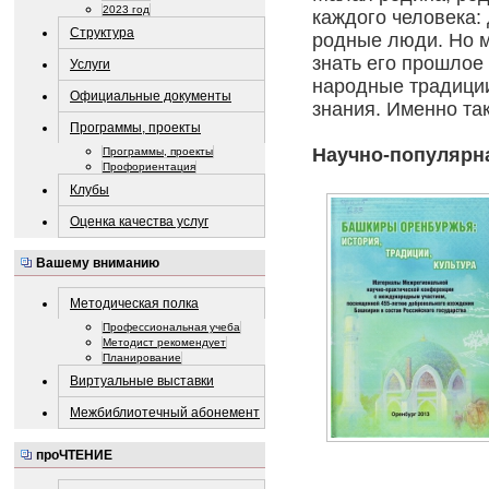
2023 год
каждого человека:
Структура
родные люди. Но м
знать его прошлое
Услуги
народные традиции
Официальные документы
знания. Именно так
Программы, проекты
Научно-популярна
Программы, проекты
Профориентация
Клубы
Оценка качества услуг
Вашему вниманию
Методическая полка
Профессиональная учеба
Методист рекомендует
Планирование
Виртуальные выставки
Межбиблиотечный абонемент
проЧТЕНИЕ