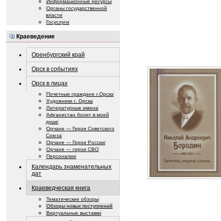
Информационные ресурсы
Органы государственной
власти
Госуслуги
Краеведение
Оренбургский край
Орск в событиях
Орск в лицах
Почетные граждане г.Орска
Художники г. Орска
Литературные имена
Афганистан болит в моей
душе
Орчане — Герои Советского
Союза
Орчане — Герои России
Орчане — герои СВО
Персоналии
Календарь знаменательных
дат
Краеведческая книга
Тематические обзоры
Обзоры новых поступлений
Виртуальные выставки