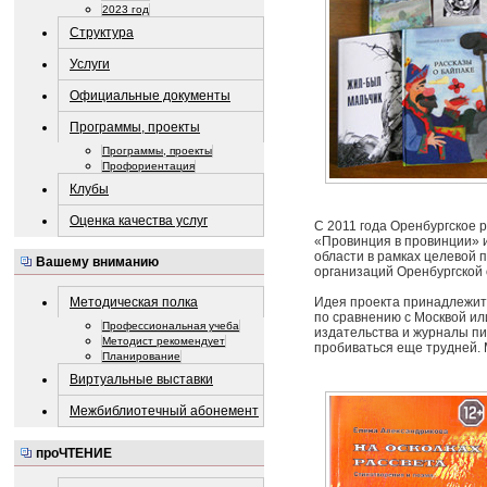
2023 год
Структура
Услуги
Официальные документы
Программы, проекты
Программы, проекты
Профориентация
Клубы
Оценка качества услуг
С 2011 года Оренбургское 
«Провинция в провинции» и
области в рамках целевой
Вашему вниманию
организаций Оренбургской о
Идея проекта принадлежит
Методическая полка
по сравнению с Москвой ил
Профессиональная учеба
издательства и журналы пис
Методист рекомендует
пробиваться еще трудней. 
Планирование
Виртуальные выставки
Межбиблиотечный абонемент
проЧТЕНИЕ