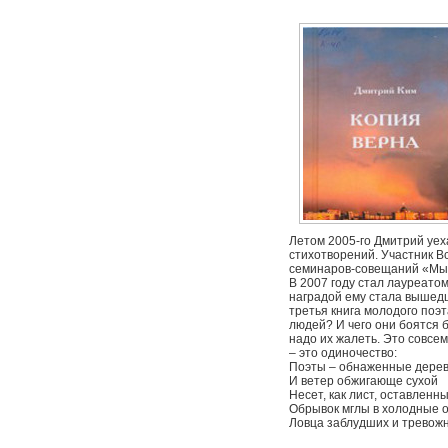
Летом 2005-го Дмитрий уеха
стихотворений. Участник В
семинаров-совещаний «Мы в
В 2007 году стал лауреатом
наградой ему стала вышедш
третья книга молодого поэ
людей? И чего они боятся 
надо их жалеть. Это совсе
– это одиночество:
Поэты – обнаженные дерев
И ветер обжигающе сухой
Несет, как лист, оставленн
Обрывок мглы в холодные 
Ловца заблудших и тревожн