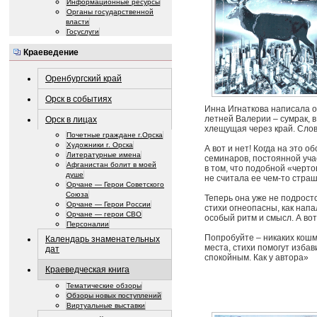
Информационные ресурсы
Органы государственной
власти
Госуслуги
Краеведение
Оренбургский край
Орск в событиях
Инна Игнаткова написала о 
летней Валерии – сумрак, в
Орск в лицах
хлещущая через край. Слов
Почетные граждане г.Орска
Художники г. Орска
А вот и нет! Когда на это 
Литературные имена
семинаров, постоянной уча
Афганистан болит в моей
в том, что подобной «черто
душе
не считала ее чем-то страш
Орчане — Герои Советского
Союза
Теперь она уже не подрост
Орчане — Герои России
стихи огнеопасны, как напа
Орчане — герои СВО
особый ритм и смысл. А вот 
Персоналии
Попробуйте – никаких кошма
Календарь знаменательных
места, стихи помогут избав
дат
спокойным. Как у автора»
Краеведческая книга
Тематические обзоры
Обзоры новых поступлений
Виртуальные выставки