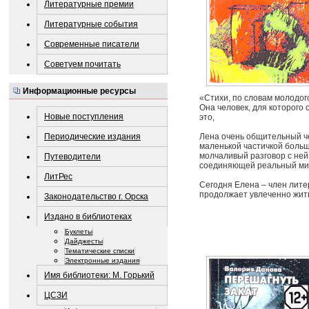
Литературные премии
Литературные события
Современные писатели
Советуем почитать
Информационные ресурсы
«Стихи, по словам молодог
Она человек, для которого 
Новые поступления
это,
Периодические издания
Лена очень общительный ч
маленькой частичкой больш
молчаливый разговор с ней,
Путеводители
соединяющей реальный мир 
ЛитРес
Сегодня Елена – член лит
продолжает увлеченно жит
Законодательство г. Орска
Издано в библиотеках
Буклеты
Дайджесты
Тематические списки
Электронные издания
Имя библиотеки: М. Горький
ЦСЗИ