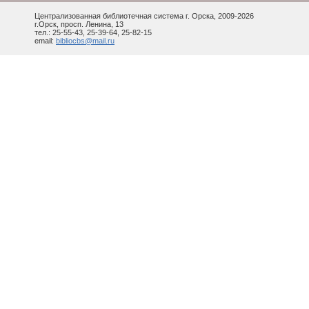
Централизованная библиотечная система г. Орска, 2009-2026
г.Орск, просп. Ленина, 13
тел.: 25-55-43, 25-39-64, 25-82-15
email:
bibliocbs@mail.ru