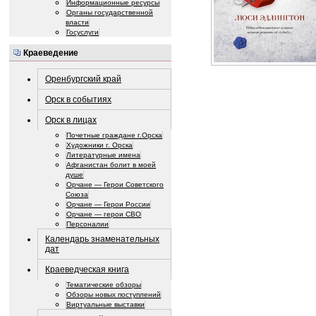
Информационные ресурсы
Органы государственной
власти
Госуслуги
Краеведение
Оренбургский край
Орск в событиях
Орск в лицах
Почетные граждане г.Орска
Художники г. Орска
Литературные имена
Афганистан болит в моей
душе
Орчане — Герои Советского
Союза
Орчане — Герои России
Орчане — герои СВО
Персоналии
Календарь знаменательных
дат
Краеведческая книга
Тематические обзоры
Обзоры новых поступлений
Виртуальные выставки