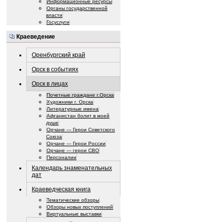
Информационные ресурсы
Органы государственной
власти
Госуслуги
Краеведение
Оренбургский край
Орск в событиях
Орск в лицах
Почетные граждане г.Орска
Художники г. Орска
Литературные имена
Афганистан болит в моей
душе
Орчане — Герои Советского
Союза
Орчане — Герои России
Орчане — герои СВО
Персоналии
Календарь знаменательных
дат
Краеведческая книга
Тематические обзоры
Обзоры новых поступлений
Виртуальные выставки