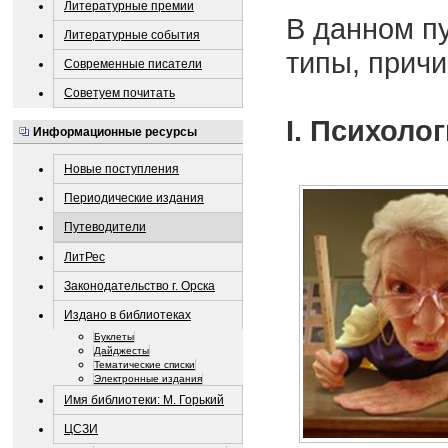
Литературные премии
В данном п
Литературные события
типы, прич
Современные писатели
Советуем почитать
I. Психоло
Информационные ресурсы
Новые поступления
Периодические издания
Путеводители
ЛитРес
Законодательство г. Орска
Издано в библиотеках
Буклеты
Дайджесты
Тематические списки
Электронные издания
Имя библиотеки: М. Горький
ЦСЗИ