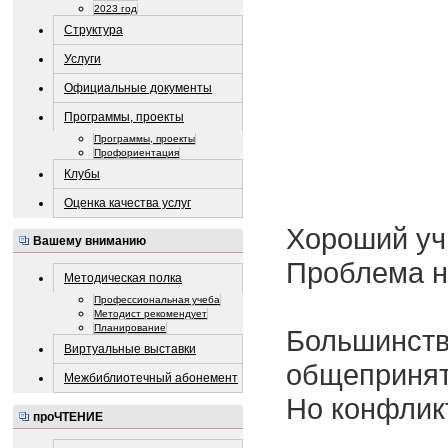
2023 год
Структура
Услуги
Официальные документы
Программы, проекты
Программы, проекты
Профориентация
Клубы
Оценка качества услуг
Хороший учи
Вашему вниманию
Проблема н
Методическая полка
Профессиональная учеба
Методист рекомендует
Планирование
Большинство
Виртуальные выставки
общеприня
Межбиблиотечный абонемент
Но конфлик
проЧТЕНИЕ