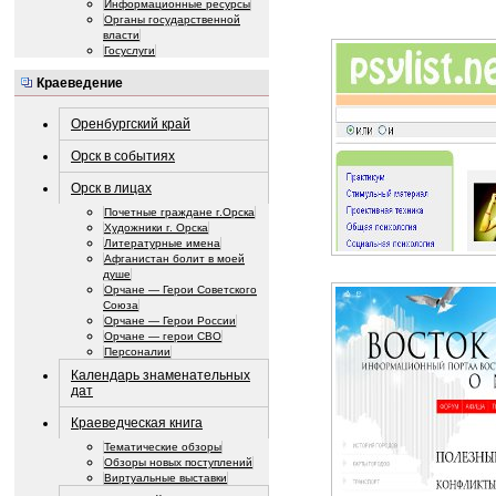
Информационные ресурсы
Органы государственной
власти
Госуслуги
Краеведение
Оренбургский край
Орск в событиях
Орск в лицах
Почетные граждане г.Орска
Художники г. Орска
Литературные имена
Афганистан болит в моей
душе
Орчане — Герои Советского
Союза
Орчане — Герои России
Орчане — герои СВО
Персоналии
Календарь знаменательных
дат
Краеведческая книга
Тематические обзоры
Обзоры новых поступлений
Виртуальные выставки