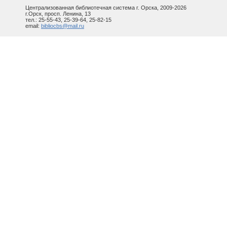
Централизованная библиотечная система г. Орска, 2009-2026
г.Орск, просп. Ленина, 13
тел.: 25-55-43, 25-39-64, 25-82-15
email:
bibliocbs@mail.ru