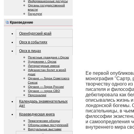
Информационные ресурсы
Органы государственной
власти
Госуслуги
Краеведение
Оренбургский край
Орск в событиях
Орск в лицах
Почетные граждане г.Орска
Художники г. Орска
Литературные имена
Афганистан болит в моей
Ее первой опубликов
душе
монография "Сартр, 
Орчане — Герои Советского
Союза
творчеству одного из
Орчане — Герои России
писателя и философа
Орчане — герои СВО
дебютировала как бел
Персоналии
описывались жизнь и
Календарь знаменательных
лондонской богемы. 
дат
писательницы, в чье
Краеведческая книга
философии экзистенц
и самоопределения ч
Тематические обзоры
Обзоры новых поступлений
внутреннего мира сво
Виртуальные выставки