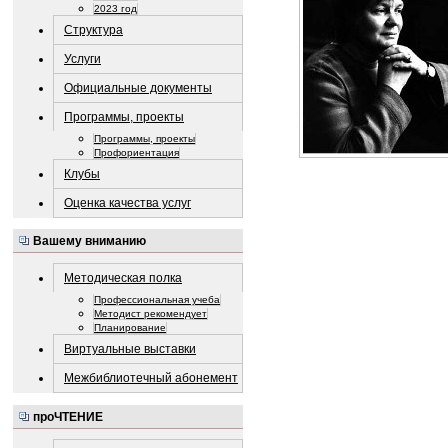
2023 год
Структура
Услуги
Официальные документы
Программы, проекты
Программы, проекты
Профориентация
Клубы
Оценка качества услуг
Вашему вниманию
Методическая полка
Профессиональная учеба
Методист рекомендует
Планирование
Виртуальные выставки
Межбиблиотечный абонемент
проЧТЕНИЕ