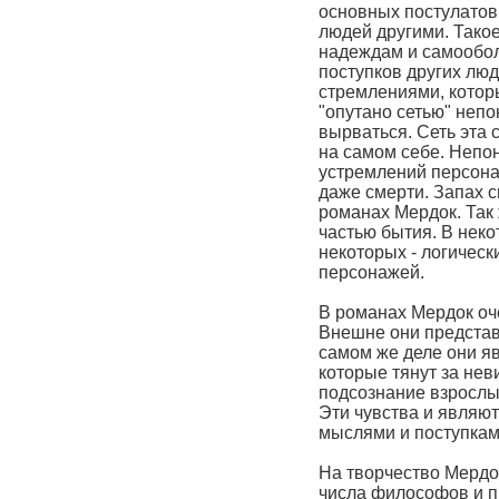
основных постулатов
людей другими. Тако
надеждам и самообо
поступков других люд
стремлениями, которы
"опутано сетью" непо
вырваться. Сеть эта 
на самом себе. Непо
устремлений персона
даже смерти. Запах с
романах Мердок. Так 
частью бытия. В неко
некоторых - логичес
персонажей.
В романах Мердок оч
Внешне они представ
самом же деле они я
которые тянут за нев
подсознание взрослых
Эти чувства и являют
мыслями и поступкам
На творчество Мердо
числа философов и п