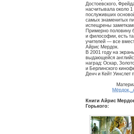
Достоевского, Фрейда
насчитывала около 1 
послуживших основой
самых знаменитых пи
испещрены заметками
Примерно половину б
и философии, есть та
учителей — все вмес
Айрис Мердок.
В 2001 году на экран
выдающейся английс
наград: Оскар, Золот
и Берлинского киноф
Денч и Кейт Уинслет
Материа
Мёрдок,_
Книги Айрис Мердок
Горького: