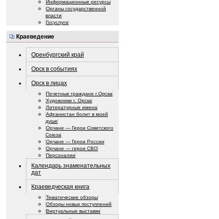
Информационные ресурсы
Органы государственной
власти
Госуслуги
Краеведение
Оренбургский край
Орск в событиях
Орск в лицах
Почетные граждане г.Орска
Художники г. Орска
Литературные имена
Афганистан болит в моей
душе
Орчане — Герои Советского
Союза
Орчане — Герои России
Орчане — герои СВО
Персоналии
Календарь знаменательных
дат
Краеведческая книга
Тематические обзоры
Обзоры новых поступлений
Виртуальные выставки