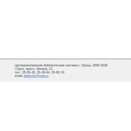
Централизованная библиотечная система г. Орска, 2009-2026
г.Орск, просп. Ленина, 13
тел.: 25-55-43, 25-39-64, 25-82-15
email:
bibliocbs@mail.ru