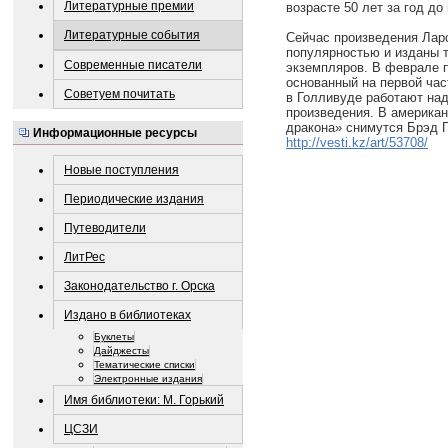
Литературные премии
возрасте 50 лет за год до
Литературные события
Сейчас произведения Лар
популярностью и изданы 
Современные писатели
экземпляров. В феврале 
основанный на первой ча
Советуем почитать
в Голливуде работают над
произведения. В американ
дракона» снимутся Брэд П
Информационные ресурсы
http://vesti.kz/art/53708/
Новые поступления
Периодические издания
Путеводители
ЛитРес
Законодательство г. Орска
Издано в библиотеках
Буклеты
Дайджесты
Тематические списки
Электронные издания
Имя библиотеки: М. Горький
ЦСЗИ