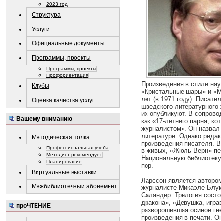
2023 год
Структура
Услуги
Официальные документы
Программы, проекты
Программы, проекты
Профориентация
Произведения в стиле нау
Клубы
«Кристальные шары» и «М
лет (в 1971 году). Писат
Оценка качества услуг
шведского литературного
их опубликуют. В сопров
Вашему вниманию
как «17-летнего парня, ко
журналистом». Он назвал
литературе. Однако редак
Методическая полка
произведения писателя. В
Профессиональная учеба
в живых, «Жюль Верн» пе
Методист рекомендует
Национальную библиотеку 
Планирование
пор.
Виртуальные выставки
Ларссон является авторо
Межбиблиотечный абонемент
журналисте Микаэле Блум
Саландер. Трилогия состо
дракона», «Девушка, игра
проЧТЕНИЕ
разворошившая осиное гне
произведения в печати. О