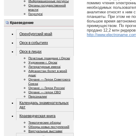
Информационные ресурсы
помимо чтения электронны
Органы государственной
необходимых пользовател
власти
аналитики относят к ним
Госуслуги
планшеты. При этом не п
большое время автономной
Краеведение
преимуществом. По прогноз
продано 12,2 млн ридеров
Оренбургский край
http://www.electroname.com
Орск в событиях
Орск в лицах
Почетные граждане г.Орска
Художники г. Орска
Литературные имена
Афганистан болит в моей
душе
Орчане — Герои Советского
Союза
Орчане — Герои России
Орчане — герои СВО
Персоналии
Календарь знаменательных
дат
Краеведческая книга
Тематические обзоры
Обзоры новых поступлений
Виртуальные выставки