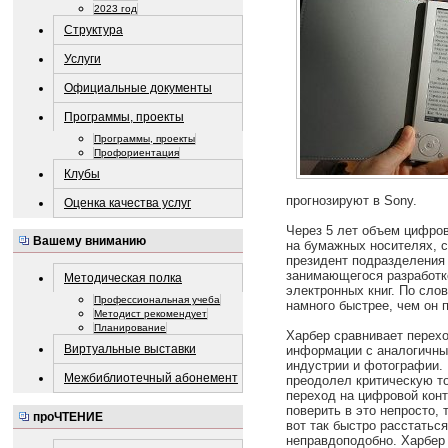
2023 год
Структура
Услуги
Официальные документы
Программы, проекты
Программы, проекты
Профориентация
Клубы
прогнозируют в Sony.
Оценка качества услуг
Через 5 лет объем цифров
Вашему вниманию
на бумажных носителях, сч
президент подразделения S
занимающегося разработк
Методическая полка
электронных книг. По сло
Профессиональная учеба
намного быстрее, чем он 
Методист рекомендует
Планирование
Харбер сравнивает перех
Виртуальные выставки
информации с аналогичны
индустрии и фотографии. 
Межбиблиотечный абонемент
преодолел критическую т
переход на цифровой конт
поверить в это непросто, 
проЧТЕНИЕ
вот так быстро расстатьс
неправдоподобно. Харбер 