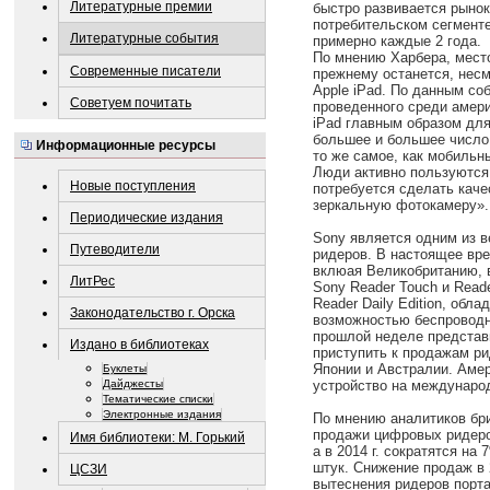
Литературные премии
быстро развивается рынок
потребительском сегменте
Литературные события
примерно каждые 2 года.
По мнению Харбера, мест
Современные писатели
прежнему останется, несм
Apple iPad. По данным со
Советуем почитать
проведенного среди амер
iPad главным образом для
большее и большее число 
Информационные ресурсы
то же самое, как мобиль
Люди активно пользуются 
Новые поступления
потребуется сделать каче
зеркальную фотокамеру».
Периодические издания
Sony является одним из 
Путеводители
ридеров. В настоящее вре
вклюая Великобританию, в
ЛитРес
Sony Reader Touch и Read
Reader Daily Edition, об
Законодательство г. Орска
возможностью беспроводно
прошлой неделе представ
Издано в библиотеках
приступить к продажам ри
Японии и Австралии. Аме
Буклеты
Дайджесты
устройство на междунаро
Тематические списки
Электронные издания
По мнению аналитиков бри
продажи цифровых ридеров
Имя библиотеки: М. Горький
а в 2014 г. сократятся на 
штук. Снижение продаж в 
ЦСЗИ
вытеснения ридеров порт