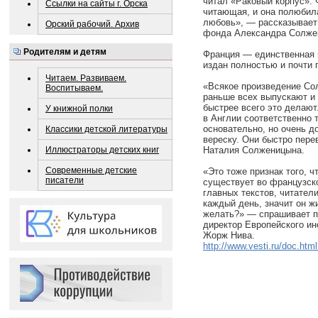
читал «Раковый корпус».
Ссылки на сайты г. Орска
читающая, и она полюбил
любовь», — рассказывает
Орский рабочий. Архив
фонда Александра Солже
Родителям и детям
Франция — единственная 
издан полностью и почти 
Читаем. Развиваем.
«Всякое произведение Со
Воспитываем.
раньше всех выпускают и 
быстрее всего это делают.
У книжной полки
в Англии соответственно т
основательно, но очень д
Классики детской литературы
вереску. Они быстро пере
Иллюстраторы детских книг
Наталия Солженицына.
Современные детские
«Это тоже признак того, 
писатели
существует во французско
главных текстов, читатели
каждый день, значит он ж
желать?» — спрашивает п
директор Европейского ин
Жорж Нива.
http://www.vesti.ru/doc.ht