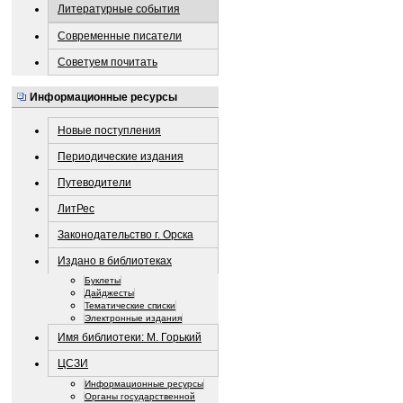
Литературные события
Современные писатели
Советуем почитать
Информационные ресурсы
Новые поступления
Периодические издания
Путеводители
ЛитРес
Законодательство г. Орска
Издано в библиотеках
Буклеты
Дайджесты
Тематические списки
Электронные издания
Имя библиотеки: М. Горький
ЦСЗИ
Информационные ресурсы
Органы государственной