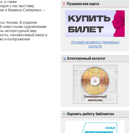
а, а также
Пушкинская карта
ющую у нас выставку
ова и Мамина-Сибиряка», –
есы Чехова. В издании
й известными художниками-
ичь литературный мир
ность, ненавязчивый юмор в
во в изображении
Условия возврата денежных
средств
Электронный каталог
Оценить работу библиотек