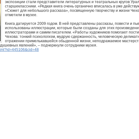
экспозиции стали представители литературных и театральных кругов Урал
старшеклассники. «Редкая книга очень органично вписалась в уже действу
«Сюжет для небольшого рассказа», посвященную творчеству и жизни Чех
отметили в музее.
Книга датируется 2009 годом. В ней представлены рассказы, повести и пь
использованы иллюстрации, которые были созданы для этих произведени
иллюстраторами и самим писателем. «Работы художников помогают пост
Чехова: тонкий психологизм, мудрую сдержанность, человеческую деликат
отражении примелькавшейся обыденной жизни, неподражаемое мастерст
душевных явлений», – подчеркнули сотрудники музея.
.html?id=445106&cid=48