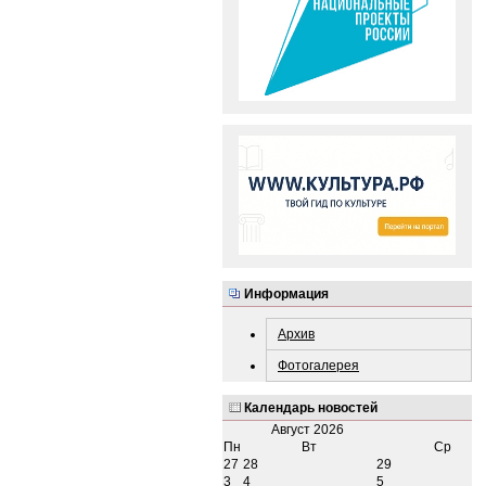
Информация
Архив
Фотогалерея
Календарь новостей
Август
2026
Пн
Вт
Ср
27
28
29
3
4
5