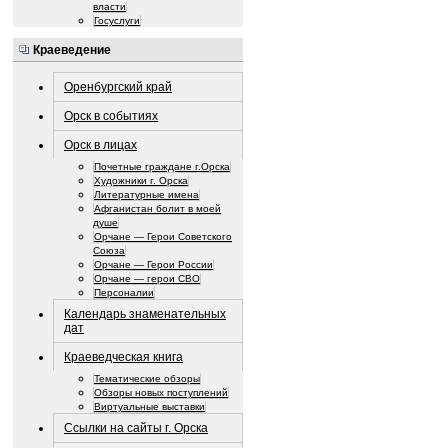
власти
Госуслуги
Краеведение
Оренбургский край
Орск в событиях
Орск в лицах
Почетные граждане г.Орска
Художники г. Орска
Литературные имена
Афганистан болит в моей
душе
Орчане — Герои Советского
Союза
Орчане — Герои России
Орчане — герои СВО
Персоналии
Календарь знаменательных
дат
Краеведческая книга
Тематические обзоры
Обзоры новых поступлений
Виртуальные выставки
Ссылки на сайты г. Орска