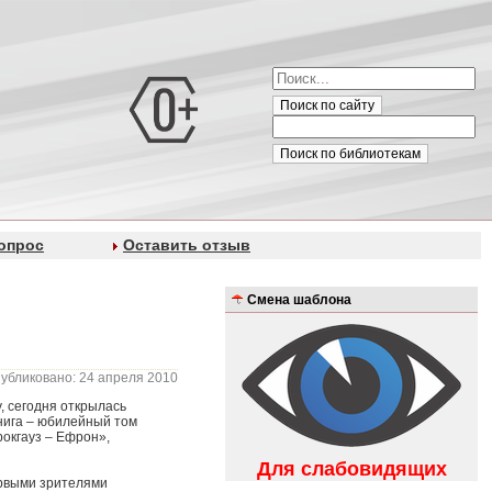
Поиск по сайту
Поиск по библиотекам
опрос
Оставить отзыв
Смена шаблона
убликовано: 24 апреля 2010
у, сегодня открылась
книга – юбилейный том
окгауз – Ефрон»,
Для слабовидящих
ервыми зрителями