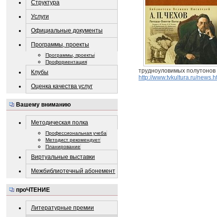
Структура
Услуги
Официальные документы
Программы, проекты
Программы, проекты
Профориентация
трудноуловимых полутонов 
Клубы
http://www.tvkultura.ru/news
Оценка качества услуг
Вашему вниманию
Методическая полка
Профессиональная учеба
Методист рекомендует
Планирование
Виртуальные выставки
Межбиблиотечный абонемент
проЧТЕНИЕ
Литературные премии