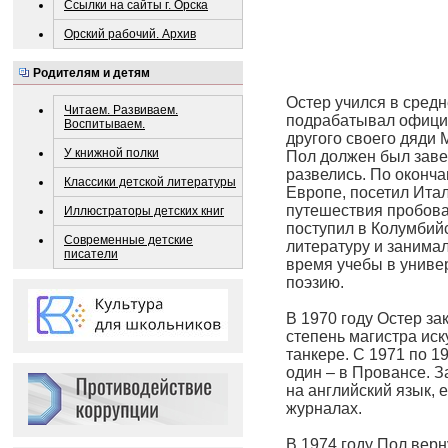
Ссылки на сайты г. Орска
Орский рабочий. Архив
Родителям и детям
Остер учился в средн
Читаем. Развиваем.
подрабатывал официа
Воспитываем.
другого своего дяди 
У книжной полки
Пол должен был заве
развелись. По оконч
Классики детской литературы
Европе, посетил Ита
путешествия пробова
Иллюстраторы детских книг
поступил в Колумбийс
Современные детские
литературу и занима
писатели
время учебы в униве
поэзию.
В 1970 году Остер за
степень магистра ис
танкере. С 1971 по 1
один – в Провансе. 
на английский язык, 
журналах.
В 1974 году Пол верн