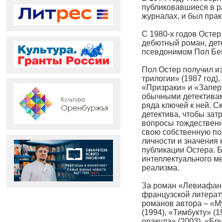
публиковавшиеся в р
журналах, и был прак
С 1980-х годов Остер
дебютный роман, дет
псевдонимом Пол Бе
Пол Остер получил и
трилогии» (1987 год
«Призраки» и «Запер
обычными детективам
ряда ключей к ней. С
детектива, чтобы за
вопросы тождественно
свою собственную по
личности и значения 
публикации Остера. 
интеллектуального ме
реализма.
За роман «Левиафан»
французской литерат
романов автора – «Му
(1994), «Тимбукту» (1
оракула» (2003), «Бр