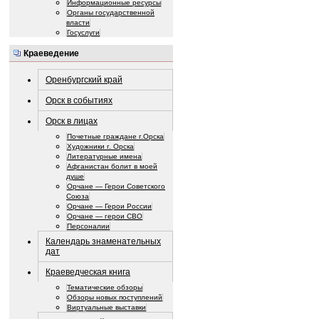
Информационные ресурсы
Органы государственной
власти
Госуслуги
Краеведение
Оренбургский край
Орск в событиях
Орск в лицах
Почетные граждане г.Орска
Художники г. Орска
Литературные имена
Афганистан болит в моей
душе
Орчане — Герои Советского
Союза
Орчане — Герои России
Орчане — герои СВО
Персоналии
Календарь знаменательных
дат
Краеведческая книга
Тематические обзоры
Обзоры новых поступлений
Виртуальные выставки