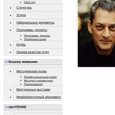
2023 год
Структура
Услуги
Официальные документы
Программы, проекты
Программы, проекты
Профориентация
Клубы
Оценка качества услуг
Вашему вниманию
Методическая полка
Профессиональная учеба
Методист рекомендует
Планирование
Виртуальные выставки
Межбиблиотечный абонемент
проЧТЕНИЕ