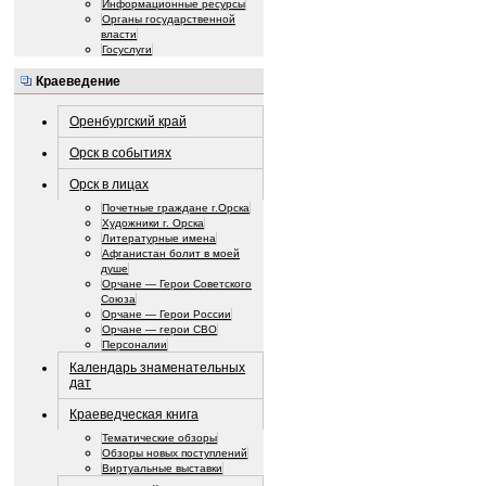
Информационные ресурсы
Органы государственной
власти
Госуслуги
Краеведение
Оренбургский край
Орск в событиях
Орск в лицах
Почетные граждане г.Орска
Художники г. Орска
Литературные имена
Афганистан болит в моей
душе
Орчане — Герои Советского
Союза
Орчане — Герои России
Орчане — герои СВО
Персоналии
Календарь знаменательных
дат
Краеведческая книга
Тематические обзоры
Обзоры новых поступлений
Виртуальные выставки