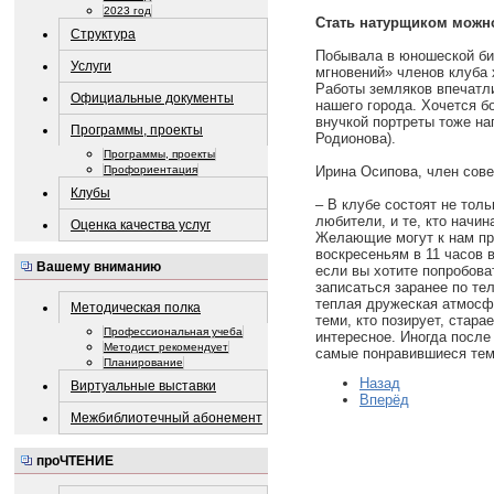
2023 год
Стать натурщиком можно
Структура
Побывала в юношеской би
Услуги
мгновений» членов клуба
Работы земляков впечатли
Официальные документы
нашего города. Хочется б
внучкой портреты тоже на
Программы, проекты
Родионова).
Программы, проекты
Профориентация
Ирина Осипова, член сове
Клубы
– В клубе состоят не тол
любители, и те, кто начин
Оценка качества услуг
Желающие могут к нам пр
воскресеньям в 11 часов 
Вашему вниманию
если вы хотите попробова
записаться заранее по те
теплая дружеская атмосф
Методическая полка
теми, кто позирует, стара
Профессиональная учеба
интересное. Иногда после
Методист рекомендует
самые понравившиеся тем
Планирование
Назад
Виртуальные выставки
Вперёд
Межбиблиотечный абонемент
проЧТЕНИЕ