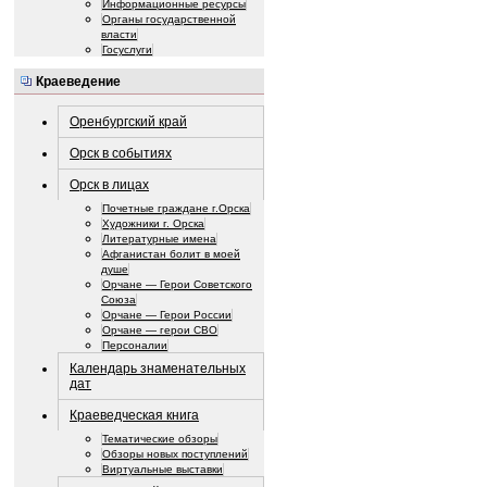
Информационные ресурсы
Органы государственной
власти
Госуслуги
Краеведение
Оренбургский край
Орск в событиях
Орск в лицах
Почетные граждане г.Орска
Художники г. Орска
Литературные имена
Афганистан болит в моей
душе
Орчане — Герои Советского
Союза
Орчане — Герои России
Орчане — герои СВО
Персоналии
Календарь знаменательных
дат
Краеведческая книга
Тематические обзоры
Обзоры новых поступлений
Виртуальные выставки