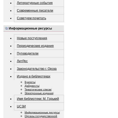
Литературные события
Современные писатели
Советуем почитать
Информационные ресурсы
Новые поступления
Периодические издания
Путеводители
ЛитРес
Законодательство г. Орска
Издано в библиотеках
Буклеты
Дайджесты
Тематические списки
Электронные издания
Имя библиотеки: М. Горький
ЦСЗИ
Информационные ресурсы
Органы государственной