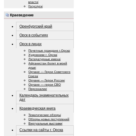
власти
Госуслуги
Краеведение
Оренбургский край
Орск в событиях
Орск в лицах
Почетные граждане г.Орска
Художники г. Орска
Литературные имена
Афганистан болит в моей
душе
Орчане — Герои Советского
Союза
Орчане — Герои России
Орчане — герои СВО
Персоналии
Календарь знаменательных
дат
Краеведческая книга
Тематические обзоры
Обзоры новых поступлений
Виртуальные выставки
Ссылки на сайты г. Орска