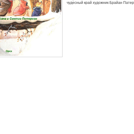
чудесный край художник Брайан Патер