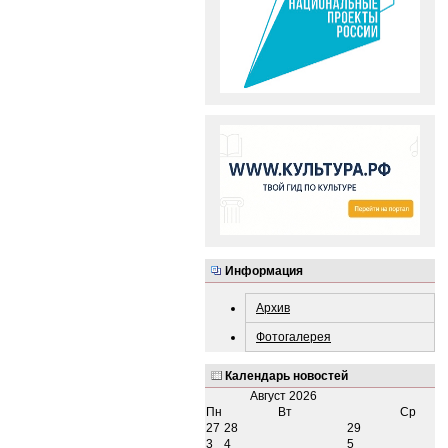
Информация
Архив
Фотогалерея
Календарь новостей
Август
2026
Пн
Вт
Ср
27
28
29
3
4
5