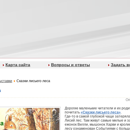
Карта сайта
Вопросы и ответы
Задать в
ыставки
Сказки лисьего леса
а
Оп
Дорогие маленькие читатели и их род
почитать
«Сказки лисьего леса»
.
Где-то в самой глубокой чаще затерял
Лисий лес. Там живут самые милые и з
ежонок Вилли, мышонок Харви и кролик
лесу ознаменован Событиями с больш