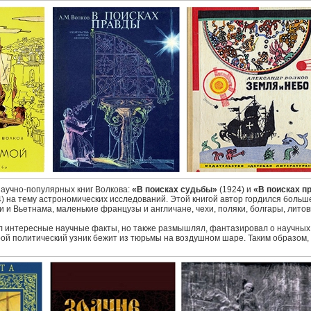
аучно-популярных книг Волкова:
«В поисках судьбы»
(1924) и
«В поисках п
) на тему астрономических исследований. Этой книгой автор гордился больше
и и Вьетнама, маленькие французы и англичане, чехи, поляки, болгары, литов
л интересные научные факты, но также размышлял, фантазировал о научных о
рой политический узник бежит из тюрьмы на воздушном шаре. Таким образом