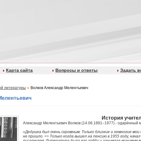
Карта сайта
Вопросы и ответы
Задать в
ой литературы
Волков Александр Мелентьевич
Мелентьевич
История учите
Александр Мелентьевич Волков (14.06.1891–1977) - одарённый м
«Дедушка был очень скромным. Только близкие и немногие мои о
не пришло. <> Только когда вышел на пенсию в 1955 году, нач
писателем. Литература была его хобби и занимала минимум в