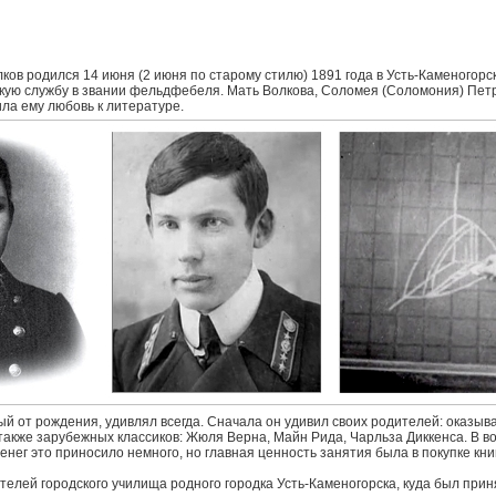
ов родился 14 июня (2 июня по старому стилю) 1891 года в Усть-Каменогорс
скую службу в звании фельдфебеля. Мать Волкова, Соломея (Соломония) Пет
ла ему любовь к литературе.
й от рождения, удивлял всегда. Сначала он удивил своих родителей: оказывает
также зарубежных классиков: Жюля Верна, Майн Рида, Чарльза Диккенса. В во
енег это приносило немного, но главная ценность занятия была в покупке книг
елей городского училища родного городка Усть-Каменогорска, куда был принят