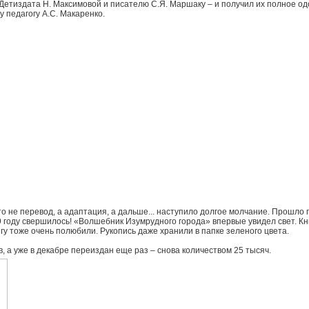
Детиздата Н. Максимовой и писателю С.Я. Маршаку – и получил их полное о
 педагогу А.С. Макаренко.
о не перевод, а адаптация, а дальше... наступило долгое молчание. Прошло 
39 году свершилось! «Волшебник Изумрудного города» впервые увидел свет. 
гу тоже очень полюбили. Рукопись даже хранили в папке зеленого цвета.
, а уже в декабре переиздан еще раз – снова количеством 25 тысяч.