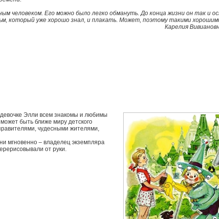
м человеком. Его можно было легко обмануть. До конца жизни он так и ос
ьм, который уже хорошо знал, и плакать. Может, поэтому такими хорошими
Карелия Вивиановн
 девочке Элли всем знакомы и любимы
о может быть ближе миру детского
 правителями, чудесными жителями,
они мгновенно – владелец экземпляра
ерерисовывали от руки.