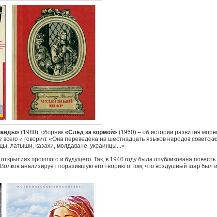
равды»
(1980), сборник
«След за кормой»
(1960) – об истории развития море
 всего и говорил: «Она переведена на шестнадцать языков народов советски
цы, латыши, казахи, молдаване, украинцы...»
ткрытиях прошлого и будущего. Так, в 1940 году была опубликована повесть
, Волков анализирует поразившую его теорию о том, что воздушный шар был 