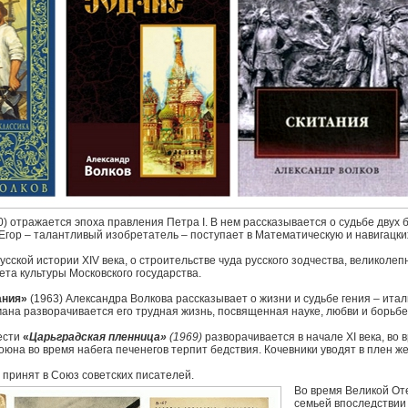
) отражается эпоха правления Петра I. В нем рассказывается о судьбе двух
 Егор – талантливый изобретатель – поступает в Математическую и навигацких
русской истории XIV века, о строительстве чуда русского зодчества, великоле
та культуры Московского государства.
ания»
(1963) Александра Волкова рассказывает о жизни и судьбе гения – итал
ана разворачивается его трудная жизнь, посвященная науке, любви и борьбе
ести
«
Царьградская пленница»
(1969)
разворачивается в начале XI века, во
юна во время набега печенегов терпит бедствия. Кочевники уводят в плен ж
л принят в Союз советских писателей.
Во время Великой Оте
семьей впоследствии 