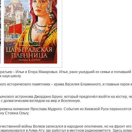
 братьев – Ильи и Егора Макаровых. Илья, рано ушедший из семьи и попавши
 наук школу.
пного исторического памятника – храма Василия Блаженного, и главные герои к
ьянского астронома Джордано Бруно, который предпочёл взойти на костер, че
 с догматическим взглядом на мир и Вселенную.
 времена княжения Ярослава Мудрого. События из Киевской Руси переносятся
ену Стоюна Ольгу.
чественной войны Волков записался в народное ополчение, но на фронт его 
эвакуировался в Алма-Ату, где работал в местном радиокомитете. Здесь рома