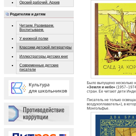
Орский рабочий. Архив
Родителям и детям
Читаем. Развиваем.
Воспитываем.
У книжной полки
Классики детской литературы
Иллюстраторы детских книг
Современные детские
писатели
Было выпущено несколько н
«Земля и небо»
(1957–1974
стран. Ее читают дети Инди
Писатель не только освеща
воздухоплаватель»), в кото
Монгольфье.