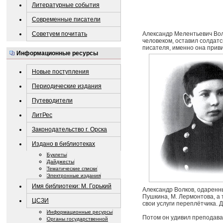
Литературные события
Современные писатели
Советуем почитать
Александр Мелентьевич Волк
человеком, оставил солдат
писателя, именно она приви
Информационные ресурсы
Новые поступления
Периодические издания
Путеводители
ЛитРес
Законодательство г. Орска
Издано в библиотеках
Буклеты
Дайджесты
Тематические списки
Электронные издания
Имя библиотеки: М. Горький
Александр Волков, одаренны
Пушкина, М. Лермонтова, а 
ЦСЗИ
свои услуги переплётчика. Д
Информационные ресурсы
Потом он удивил преподават
Органы государственной