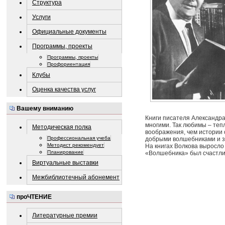
Структура
Услуги
Официальные документы
Программы, проекты
Программы, проекты
Профориентация
Клубы
Оценка качества услуг
Вашему вниманию
Книги писателя Александр
многими. Так любимы – тепл
Методическая полка
воображения, чем истории 
Профессиональная учеба
добрыми волшебниками и 
Методист рекомендует
На книгах Волкова выросло
Планирование
«Волшебника» был счастлив
Виртуальные выставки
Межбиблиотечный абонемент
проЧТЕНИЕ
Литературные премии