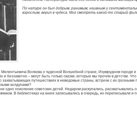
По натуре он был добрым, ранимым, наивным и сентиментальны
взрослым, верил в чудеса. Мог смотреть какой-то старый фил
а Мелентьевича Волкова о чудесной Волшебной стране, Изумрудном городе и
о и беззаветно – могут быть только сказки, которые мы прочли в детстве. Чт
о захватывающих путешествиях в неведомые страны, встречи с их грозными
злыми колдунами?
 не одно поколение советских детей. Недаром раскупались, расхватывались 
чиком. В библиотеках на книги записывались в очередь, их переписывали и п