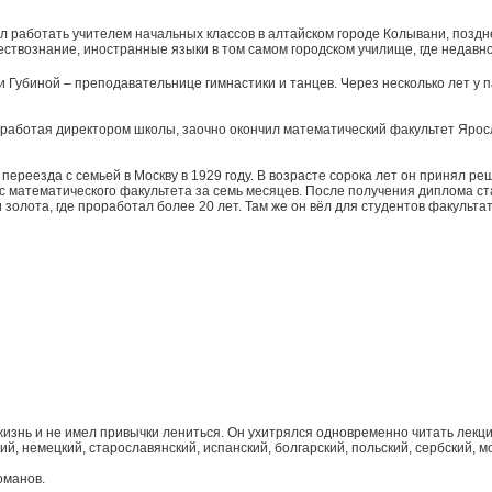
тал работать учителем начальных классов в алтайском городе Колывани, позд
тествознание, иностранные языки в том самом городском училище, где недавно
 Губиной – преподавательнице гимнастики и танцев. Через несколько лет у 
в, работая директором школы, заочно окончил математический факультет Ярос
ереезда с семьей в Москву в 1929 году. В возрасте сорока лет он принял ре
с математического факультета за семь месяцев. После получения диплома 
золота, где проработал более 20 лет. Там же он вёл для студентов факульта
знь и не имел привычки лениться. Он ухитрялся одновременно читать лекци
й, немецкий, старославянский, испанский, болгарский, польский, сербский, м
оманов.