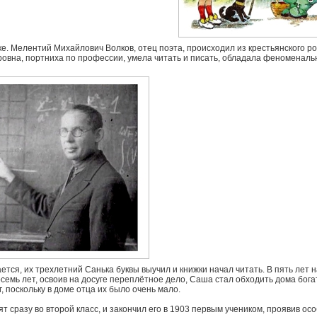
ке. Мелентий Михайлович Волков, отец поэта, происходил из крестьянского р
ровна, портниха по профессии, умела читать и писать, обладала феноменаль
ся, их трехлетний Санька буквы выучил и книжки начал читать. В пять лет на
семь лет, освоив на досуге переплётное дело, Саша стал обходить дома бог
, поскольку в доме отца их было очень мало.
 сразу во второй класс, и закончил его в 1903 первым учеником, проявив ос