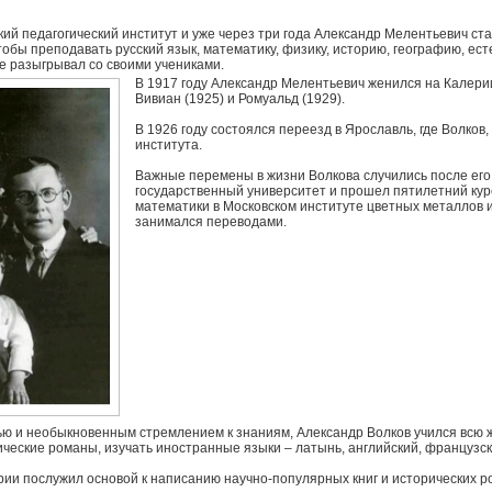
ский педагогический институт и уже через три года Александр Мелентьевич с
тобы преподавать русский язык, математику, физику, историю, географию, ес
е разыгрывал со своими учениками.
В 1917 году Александр Мелентьевич женился на Калерии
Вивиан (1925) и Ромуальд (1929).
В 1926 году состоялся переезд в Ярославль, где Волко
института.
Важные перемены в жизни Волкова случились после его п
государственный университет и прошел пятилетний кур
математики в Московском институте цветных металлов и 
занимался переводами.
ю и необыкновенным стремлением к знаниям, Александр Волков учился всю жи
ические романы, изучать иностранные языки – латынь, английский, французски
рии послужил основой к написанию научно-популярных книг и исторических р