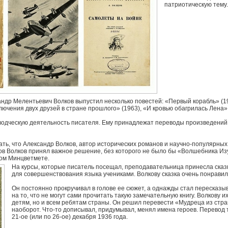
патриотическую тему.
др Мелентьевич Волков выпустил несколько повестей: «Первый корабль» (196
ючения двух друзей в стране прошлого» (1963), «И кровью обагрилась Лена» (
водческую деятельность писателя. Ему принадлежат переводы произведени
ь, что Александр Волков, автор исторических романов и научно-популярных к
дов Волков принял важное решение, без которого не было бы «Волшебника Изу
ом Минцветмете.
На курсы, которые писатель посещал, преподавательница принесла сказ
для совершенствования языка учениками. Волкову сказка очень понравил
Он постоянно прокручивал в голове ее сюжет, а однажды стал пересказы
на то, что не могут сами прочитать такую замечательную книгу. Волкову и
детям, но и всем ребятам страны. Он решил перевести «Мудреца из стран
наоборот. Что-то дописывал, придумывал, менял имена героев. Перевод та
21-ое (или по 26-ое) декабря 1936 года.