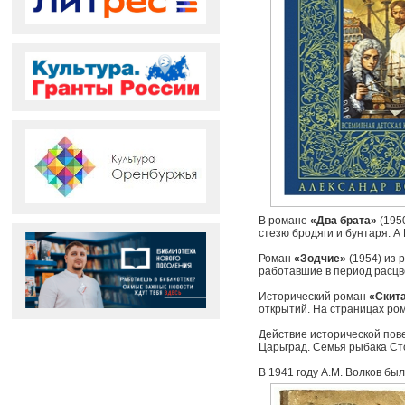
В романе
«Два брата»
(1950
стезю бродяги и бунтаря. А
Роман
«Зодчие»
(1954) из 
работавшие в период расцве
Исторический роман
«Скит
открытий. На страницах ром
Действие исторической пов
Царьград. Семья рыбака Сто
В 1941 году А.М. Волков бы