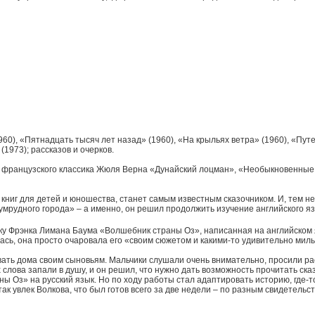
0), «Пятнадцать тысяч лет назад» (1960), «На крыльях ветра» (1960), «Пут
1973); рассказов и очерков.
й французского классика Жюля Верна «Дунайский лоцман», «Необыкновенные
ниг для детей и юношества, станет самым известным сказочником. И, тем не
мрудного города» – а именно, он решил продолжить изучение английского язы
ку Фрэнка Лимана Баума «Волшебник страны Оз», написанная на английском 
ась, она просто очаровала его «своим сюжетом и какими-то удивительно мил
вать дома своим сыновьям. Мальчики слушали очень внимательно, просили ра
х слова запали в душу, и он решил, что нужно дать возможность прочитать ска
ы Оз» на русский язык. Но по ходу работы стал адаптировать историю, где-то
к увлек Волкова, что был готов всего за две недели – по разным свидетельст