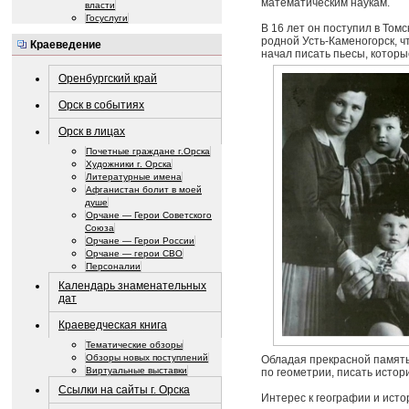
математическим наукам.
власти
Госуслуги
В 16 лет он поступил в Том
родной Усть-Каменогорск, ч
Краеведение
начал писать пьесы, которы
Оренбургский край
Орск в событиях
Орск в лицах
Почетные граждане г.Орска
Художники г. Орска
Литературные имена
Афганистан болит в моей
душе
Орчане — Герои Советского
Союза
Орчане — Герои России
Орчане — герои СВО
Персоналии
Календарь знаменательных
дат
Краеведческая книга
Тематические обзоры
Обзоры новых поступлений
Обладая прекрасной память
Виртуальные выставки
по геометрии, писать истор
Ссылки на сайты г. Орска
Интерес к географии и исто