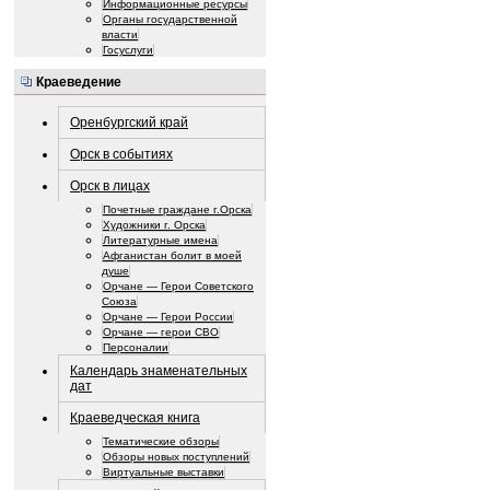
Информационные ресурсы
Органы государственной
власти
Госуслуги
Краеведение
Оренбургский край
Орск в событиях
Орск в лицах
Почетные граждане г.Орска
Художники г. Орска
Литературные имена
Афганистан болит в моей
душе
Орчане — Герои Советского
Союза
Орчане — Герои России
Орчане — герои СВО
Персоналии
Календарь знаменательных
дат
Краеведческая книга
Тематические обзоры
Обзоры новых поступлений
Виртуальные выставки