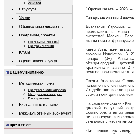
2023 год
/ Орская газета. – 2023. –
Структура
Услуги
Северные сказки Анаста
Официальные документы
Анастасия Строкина – д
представитель жанра
Программы, проекты
писателей Москвы. Пере
итальянского, французског
Программы, проекты
Профориентация
Книги Анастасии нескол
Клубы
ярмарки Non/fiction. В 
север» (0+) Анастас
Оценка качества услуг
Международной детско
Крапивина и заняла 2 
лучшее произведение для
Вашему вниманию
Сказки Анастасии Строк
Методическая полка
наполненные сиянием сне
Их действие всегда прои
Профессиональная учеба
свеж и ночи длиннее, чем
Методист рекомендует
Планирование
На создание сказки «Кит
Виртуальные выставки
далекий алеутский ост
фольклора, и автор реши
Межбиблиотечный абонемент
лет она изучала информа
связалась с местными жи
проЧТЕНИЕ
«Кит плывет на север»