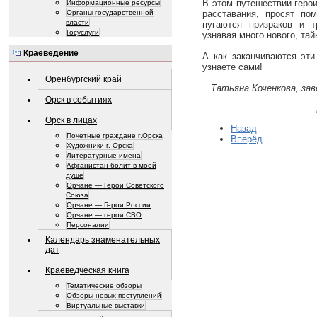
В этом путешествии геро
Информационные ресурсы
Органы государственной
расставания, просят п
власти
пугаются призраков и 
Госуслуги
узнавая много нового, тай
Краеведение
А как заканчиваются эти
узнаете сами!
Оренбургский край
Татьяна Коченкова, за
Орск в событиях
Орск в лицах
Назад
Почетные граждане г.Орска
Вперёд
Художники г. Орска
Литературные имена
Афганистан болит в моей
душе
Орчане — Герои Советского
Союза
Орчане — Герои России
Орчане — герои СВО
Персоналии
Календарь знаменательных
дат
Краеведческая книга
Тематические обзоры
Обзоры новых поступлений
Виртуальные выставки