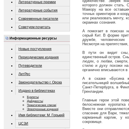
одиночестве. Зверек М
Литературные премии
которого должен стать. 
Мамору на все оставшее
Литературные события
точных ориентиров и коорд
или реализовать мечту, к
Современные писатели
окраинах сознания.
Советуем почитать
А помогает в поисках 
серый Кит. В форме прит
Информационные ресурсы
дружбе, человеческих 
Несмотря на препятствия,
Новые поступления
В пути он видит сны,
единственный остров. Сны
Периодические издания
людях, о любви, смерти,
стилю и духу похожи на
Путеводители
органично вписываются в
ЛитРес
А в сказке «Бусина ка
Законодательство г. Орска
писательницей волшебный
Санкт-Петербурга, в Фин
Издано в библиотеках
Гренландии.
Буклеты
Главные герои этой пов
Дайджесты
белоснежная куропатка
Тематические списки
Вместе они отправляются
Электронные издания
спасение для Вари, тяже
Имя библиотеки: М. Горький
карманный карлик, у ко
сокровище.
ЦСЗИ