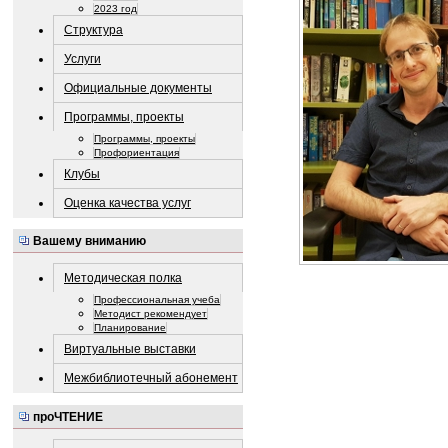
2023 год
Структура
Услуги
Официальные документы
Программы, проекты
Программы, проекты
Профориентация
Клубы
Оценка качества услуг
Вашему вниманию
Методическая полка
Профессиональная учеба
Методист рекомендует
Планирование
Виртуальные выставки
Межбиблиотечный абонемент
проЧТЕНИЕ