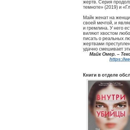
жертв. Серия продол
темноте» (2019) и «Г
Майк женат на женщин
своей мечтой, и являе
и гремлина. У него е
виляют хвостом любом
писать о реальных л
жертвами преступлен
удачно смешивает эти
Майк Омер. – Текс
https://w
Книги в отделе обс