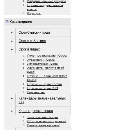
Информационные ресурсы
Органы государственной
власти
Госуслуги
Краеведение
Оренбургский край
Орск в событиях
Орск в лицах
Почетные граждане г.Орска
Художники г. Орска
Литературные имена
Афганистан болит в моей
душе
Орчане — Герои Советского
Союза
Орчане — Герои России
Орчане — герои СВО
Персоналии
Календарь знаменательных
дат
Краеведческая книга
Тематические обзоры
Обзоры новых поступлений
Виртуальные выставки