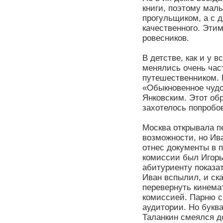
книги, поэтому мал
прогульщиком, а с д
качественного. Эти
ровесников.
В детстве, как и у 
менялись очень час
путешественником. 
«Обыкновенное чудо
Янковским. Этот обр
захотелось попробов
Москва открывала 
возможности, но Ив
отнес документы в 
комиссии был Игорь
абитуриенту показат
Иван вспылил, и ска
перевернуть кинема
комиссией. Парню с
аудитории. Но буква
Таланкин смеялся д