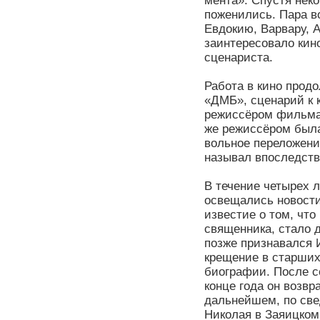
мента». Спустя неко
поженились. Пара в
Евдокию, Варвару, 
заинтересовало ки
сценариста.
Работа в кино прод
«ДМБ», сценарий к 
режиссёром фильма 
же режиссёром была
вольное переложени
называл впоследств
В течение четырех 
освещались новости
известие о том, что
священника, стало 
позже признавался И
крещение в старших
биографии. После с
конце года он возвр
дальнейшем, по све
Николая в Заяицком