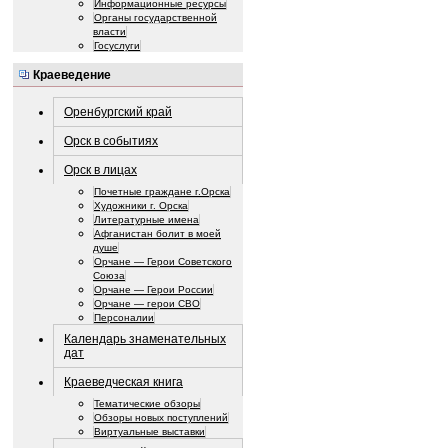
Информационные ресурсы
Органы государственной
власти
Госуслуги
Краеведение
Оренбургский край
Орск в событиях
Орск в лицах
Почетные граждане г.Орска
Художники г. Орска
Литературные имена
Афганистан болит в моей
душе
Орчане — Герои Советского
Союза
Орчане — Герои России
Орчане — герои СВО
Персоналии
Календарь знаменательных
дат
Краеведческая книга
Тематические обзоры
Обзоры новых поступлений
Виртуальные выставки