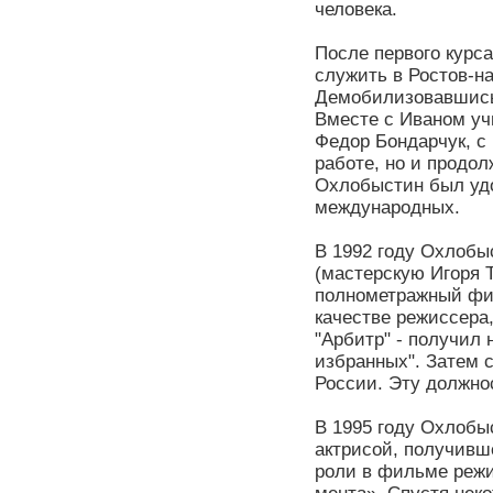
человека.
После первого курс
служить в Ростов-на
Демобилизовавшись,
Вместе с Иваном уч
Федор Бондарчук, с 
работе, но и продол
Охлобыстин был удо
международных.
В 1992 году Охлобы
(мастерскую Игоря Т
полнометражный фил
качестве режиссера
"Арбитр" - получил 
избранных". Затем 
России. Эту должнос
В 1995 году Охлобы
актрисой, получивш
роли в фильме реж