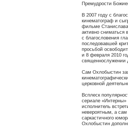
Премудрости Божие
В 2007 году с благ
кинематограф и сыг
фильме Станислава 
активно сниматься 
с благословения гл
последовавшей крит
просьбой освободит
и 8 февраля 2010 г
священнослужении д
Сам Охлобыстин зая
кинематографически
церковной деятельн
Всплеск популярнос
сериале «Интерны» 
исполнитель встрети
невероятным, а сам
саркастичного юмор
Охлобыстин дополни