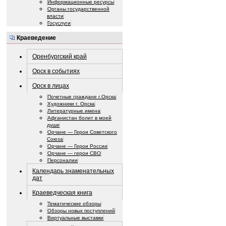
Информационные ресурсы
Органы государственной
власти
Госуслуги
Краеведение
Оренбургский край
Орск в событиях
Орск в лицах
Почетные граждане г.Орска
Художники г. Орска
Литературные имена
Афганистан болит в моей
душе
Орчане — Герои Советского
Союза
Орчане — Герои России
Орчане — герои СВО
Персоналии
Календарь знаменательных
дат
Краеведческая книга
Тематические обзоры
Обзоры новых поступлений
Виртуальные выставки