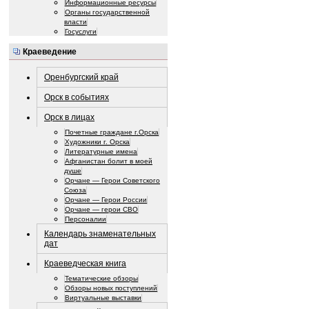
Информационные ресурсы
Органы государственной
власти
Госуслуги
Краеведение
Оренбургский край
Орск в событиях
Орск в лицах
Почетные граждане г.Орска
Художники г. Орска
Литературные имена
Афганистан болит в моей
душе
Орчане — Герои Советского
Союза
Орчане — Герои России
Орчане — герои СВО
Персоналии
Календарь знаменательных
дат
Краеведческая книга
Тематические обзоры
Обзоры новых поступлений
Виртуальные выставки