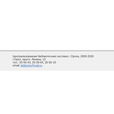
Централизованная библиотечная система г. Орска, 2009-2026
г.Орск, просп. Ленина, 13
тел.: 25-55-43, 25-39-64, 25-82-15
email:
bibliocbs@mail.ru