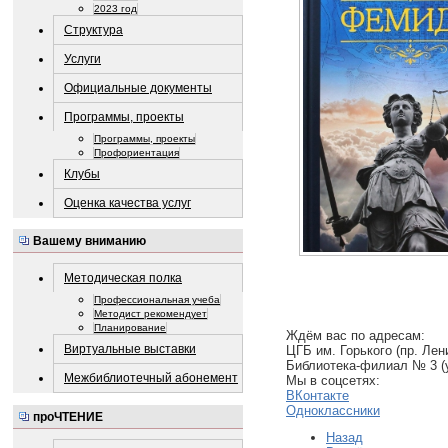
2023 год
Структура
Услуги
Официальные документы
Программы, проекты
Программы, проекты
Профориентация
Клубы
Оценка качества услуг
Вашему вниманию
Методическая полка
Профессиональная учеба
Методист рекомендует
Планирование
Ждём вас по адресам:
Виртуальные выставки
ЦГБ им. Горького (пр. Лени
Библиотека-филиал № 3 (ул
Межбиблиотечный абонемент
Мы в соцсетях:
ВКонтакте
Одноклассники
проЧТЕНИЕ
Назад