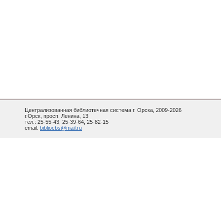
Централизованная библиотечная система г. Орска, 2009-2026
г.Орск, просп. Ленина, 13
тел.: 25-55-43, 25-39-64, 25-82-15
email:
bibliocbs@mail.ru