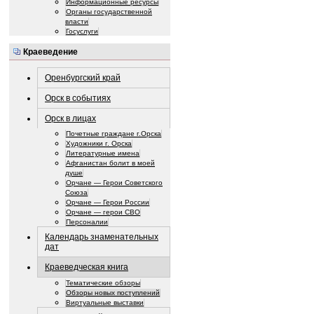
Информационные ресурсы
Органы государственной
власти
Госуслуги
Краеведение
Оренбургский край
Орск в событиях
Орск в лицах
Почетные граждане г.Орска
Художники г. Орска
Литературные имена
Афганистан болит в моей
душе
Орчане — Герои Советского
Союза
Орчане — Герои России
Орчане — герои СВО
Персоналии
Календарь знаменательных
дат
Краеведческая книга
Тематические обзоры
Обзоры новых поступлений
Виртуальные выставки