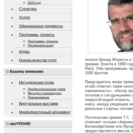
2023 год
Структура
Услуги
Официальные документы
Программы, проекты
Программы, проекты
Профориентация
Клубы
попали Шинед Морисси и 
Оценка качества услуг
премию Элиота в 1999 году
Rain). Оба проигравших п
Вашему вниманию
1000 фунтов.
Председатель жюри преми
Методическая полка
особо отметил такие качес
Профессиональная учеба
лаконичность». «Автор п
Методист рекомендует
потопом и сегодняшними 
Планирование
покрытой водой планеты. 
Виртуальные выставки
книга, иногда уводящая н
реальные стороны челове
Межбиблиотечный абонемент
Поэтическая премия Т.С. 
отмечает лучшие сборник
проЧТЕНИЕ
Великобритании или Ирлан
предоставляется миссис 