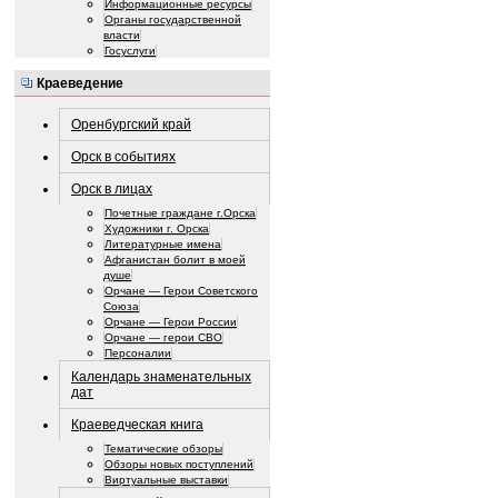
Информационные ресурсы
Органы государственной
власти
Госуслуги
Краеведение
Оренбургский край
Орск в событиях
Орск в лицах
Почетные граждане г.Орска
Художники г. Орска
Литературные имена
Афганистан болит в моей
душе
Орчане — Герои Советского
Союза
Орчане — Герои России
Орчане — герои СВО
Персоналии
Календарь знаменательных
дат
Краеведческая книга
Тематические обзоры
Обзоры новых поступлений
Виртуальные выставки