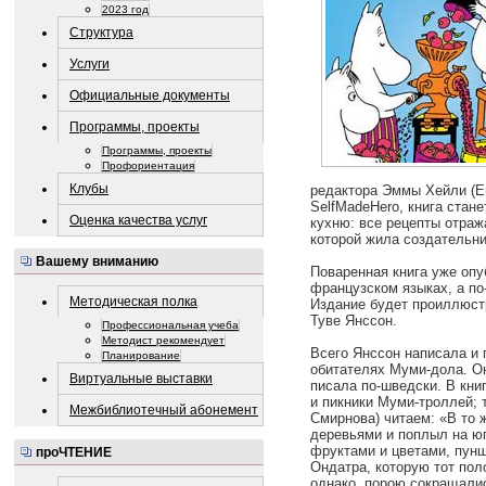
2023 год
Структура
Услуги
Официальные документы
Программы, проекты
Программы, проекты
Профориентация
Клубы
редактора Эммы Хейли (E
SelfMadeHero, книга стан
Оценка качества услуг
кухню: все рецепты отраж
которой жила создательн
Вашему вниманию
Поваренная книга уже опу
французском языках, а по
Методическая полка
Издание будет проиллюст
Туве Янссон.
Профессиональная учеба
Методист рекомендует
Всего Янссон написала и 
Планирование
обитателях Муми-дола. О
Виртуальные выставки
писала по-шведски. В кни
и пикники Муми-троллей; 
Межбиблиотечный абонемент
Смирнова) читаем: «В то
деревьями и поплыл на юг
фруктами и цветами, пунш
проЧТЕНИЕ
Ондатра, которую тот пол
однако, порою сокращалис