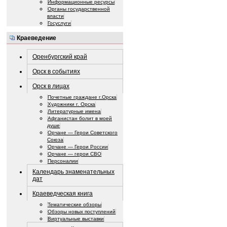
Информационные ресурсы
Органы государственной
власти
Госуслуги
Краеведение
Оренбургский край
Орск в событиях
Орск в лицах
Почетные граждане г.Орска
Художники г. Орска
Литературные имена
Афганистан болит в моей
душе
Орчане — Герои Советского
Союза
Орчане — Герои России
Орчане — герои СВО
Персоналии
Календарь знаменательных
дат
Краеведческая книга
Тематические обзоры
Обзоры новых поступлений
Виртуальные выставки