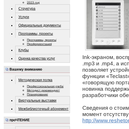
2023 год
Структура
Услуги
Официальные документы
Программы, проекты
Программы, проекты
Профориентация
Клубы
Ink-экраном, вос
Оценка качества услуг
.mp3 и .mp4, а и
позволяет устрой
Вашему вниманию
функции «Teclast
Методическая полка
«говорящую порт
Профессиональная учеба
новинка поддержи
Методист рекомендует
разработчики обе
Планирование
Виртуальные выставки
Сведения о стоим
Межбиблиотечный абонемент
момент отсутству
http://www.resheto
проЧТЕНИЕ