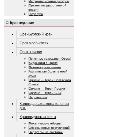
Информационные ресурсы
Органы государственной
власти
Госуслуги
Краеведение
Оренбургский край
Орск в событиях
Орск в лицах
Почетные граждане г.Орска
Художники г. Орска
Литературные имена
Афганистан болит в моей
душе
Орчане — Герои Советского
Союза
Орчане — Герои России
Орчане — герои СВО
Персоналии
Календарь знаменательных
дат
Краеведческая книга
Тематические обзоры
Обзоры новых поступлений
Виртуальные выставки