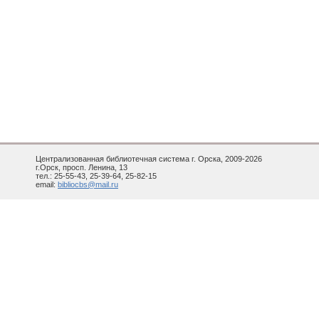
Централизованная библиотечная система г. Орска, 2009-2026
г.Орск, просп. Ленина, 13
тел.: 25-55-43, 25-39-64, 25-82-15
email:
bibliocbs@mail.ru