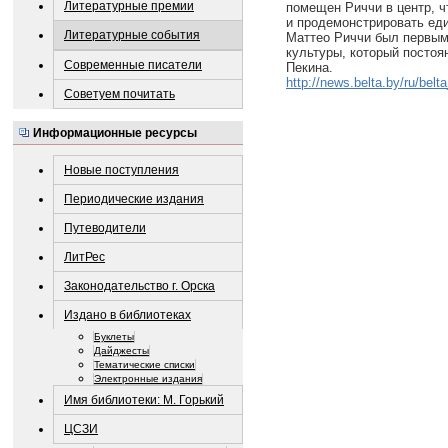
Литературные премии
помещен Риччи в центр, ч
и продемонстрировать еди
Литературные события
Маттео Риччи был первым
культуры, который постоя
Современные писатели
Пекина.
http://news.belta.by/ru/be
Советуем почитать
Информационные ресурсы
Новые поступления
Периодические издания
Путеводители
ЛитРес
Законодательство г. Орска
Издано в библиотеках
Буклеты
Дайджесты
Тематические списки
Электронные издания
Имя библиотеки: М. Горький
ЦСЗИ