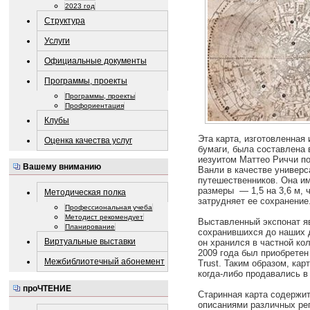
2023 год
Структура
Услуги
Официальные документы
Программы, проекты
Программы, проекты
Профориентация
Клубы
Эта карта, изготовленная
Оценка качества услуг
бумаги, была составлена 
иезуитом Маттео Риччи по
Вашему вниманию
Ванли в качестве универс
путешественников. Она и
размеры — 1,5 на 3,6 м, 
Методическая полка
затрудняет ее сохранение
Профессиональная учеба
Методист рекомендует
Выставленный экспонат яв
Планирование
сохранившихся до наших 
Виртуальные выставки
он хранился в частной ко
2009 года был приобретен 
Межбиблиотечный абонемент
Trust. Таким образом, кар
когда-либо продавались в
проЧТЕНИЕ
Старинная карта содержит
описаниями различных рег