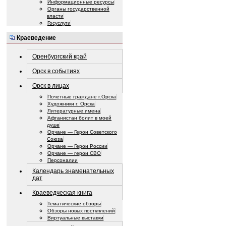
Информационные ресурсы
Органы государственной
власти
Госуслуги
Краеведение
Оренбургский край
Орск в событиях
Орск в лицах
Почетные граждане г.Орска
Художники г. Орска
Литературные имена
Афганистан болит в моей
душе
Орчане — Герои Советского
Союза
Орчане — Герои России
Орчане — герои СВО
Персоналии
Календарь знаменательных
дат
Краеведческая книга
Тематические обзоры
Обзоры новых поступлений
Виртуальные выставки