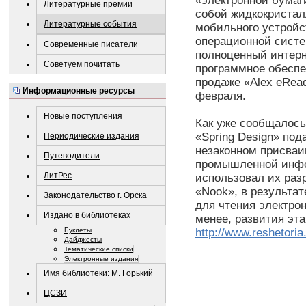
«электронной бумаг
Литературные премии
собой жидкокристал
Литературные события
мобильного устройс
операционной систе
Современные писатели
полноценный интерн
Советуем почитать
программное обеспеч
продаже «Alex eRea
Информационные ресурсы
февраля.
Новые поступления
Как уже сообщалось
«Spring Design» под
Периодические издания
незаконном присваи
Путеводители
промышленной инфо
ЛитРес
использовал их раз
«Nook», в результат
Законодательство г. Орска
для чтения электрон
Издано в библиотеках
менее, развития эта
Буклеты
http://www.reshetoria
Дайджесты
Тематические списки
Электронные издания
Имя библиотеки: М. Горький
ЦСЗИ