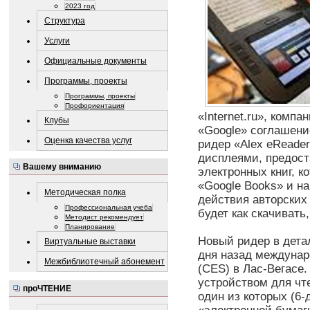
2023 год
Структура
Услуги
Официальные документы
Программы, проекты
Программы, проекты
Профориентация
«Internet.ru», комп
Клубы
«Google» соглашени
Оценка качества услуг
ридер «Alex eReade
дисплеями, предост
Вашему вниманию
электронных книг, 
«Google Books» и на
Методическая полка
действия авторских 
Профессиональная учеба
будет как скачивать,
Методист рекомендует
Планирование
Новый ридер в дета
Виртуальные выставки
дня назад междунар
Межбиблиотечный абонемент
(CES) в Лас-Вегасе
устройством для чт
проЧТЕНИЕ
один из которых (6