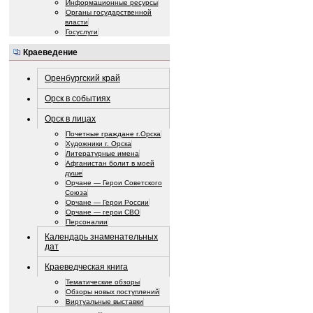
Информационные ресурсы
Органы государственной
власти
Госуслуги
Краеведение
Оренбургский край
Орск в событиях
Орск в лицах
Почетные граждане г.Орска
Художники г. Орска
Литературные имена
Афганистан болит в моей
душе
Орчане — Герои Советского
Союза
Орчане — Герои России
Орчане — герои СВО
Персоналии
Календарь знаменательных
дат
Краеведческая книга
Тематические обзоры
Обзоры новых поступлений
Виртуальные выставки