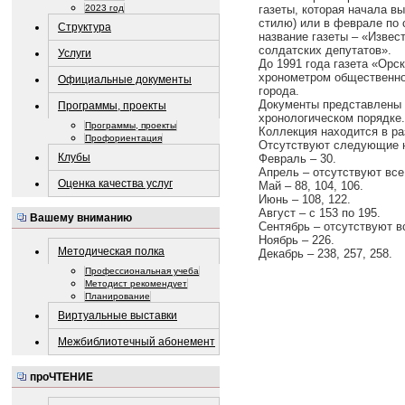
2023 год
газеты, которая начала вы
стилю) или в феврале по
Структура
название газеты – «Извес
солдатских депутатов».
Услуги
До 1991 года газета «Орс
хронометром общественно
Официальные документы
города.
Документы представлены 
Программы, проекты
хронологическом порядке.
Программы, проекты
Коллекция находится в ра
Профориентация
Отсутствуют следующие но
Клубы
Февраль – 30.
Апрель – отсутствуют все
Оценка качества услуг
Май – 88, 104, 106.
Июнь – 108, 122.
Август – с 153 по 195.
Вашему вниманию
Сентябрь – отсутствуют в
Ноябрь – 226.
Методическая полка
Декабрь – 238, 257, 258.
Профессиональная учеба
Методист рекомендует
Планирование
Виртуальные выставки
Межбиблиотечный абонемент
проЧТЕНИЕ