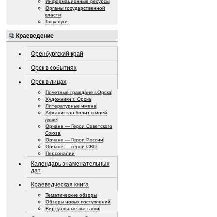
Информационные ресурсы
Органы государственной
власти
Госуслуги
Краеведение
Оренбургский край
Орск в событиях
Орск в лицах
Почетные граждане г.Орска
Художники г. Орска
Литературные имена
Афганистан болит в моей
душе
Орчане — Герои Советского
Союза
Орчане — Герои России
Орчане — герои СВО
Персоналии
Календарь знаменательных
дат
Краеведческая книга
Тематические обзоры
Обзоры новых поступлений
Виртуальные выставки