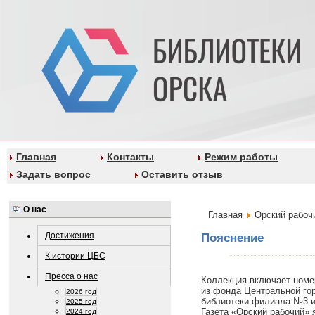
Главная
Контакты
Режим работы
Задать вопрос
Оставить отзыв
О нас
Главная
Орский рабоч
Достижения
Пояснение
К истории ЦБС
Пресса о нас
Коллекция включает номер
из фонда Центральной гор
2026 год
библиотеки-филиала №3 и
2025 год
Газета «Орский рабочий» 
2024 год