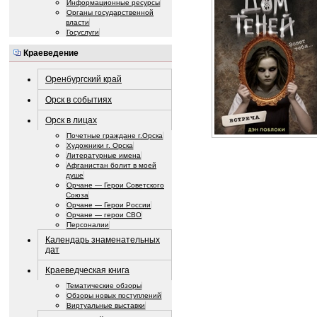
Информационные ресурсы
Органы государственной
власти
Госуслуги
Краеведение
Оренбургский край
Орск в событиях
Орск в лицах
Почетные граждане г.Орска
Художники г. Орска
Литературные имена
Афганистан болит в моей
душе
Орчане — Герои Советского
Союза
Орчане — Герои России
Орчане — герои СВО
Персоналии
Календарь знаменательных
дат
Краеведческая книга
Тематические обзоры
Обзоры новых поступлений
Виртуальные выставки