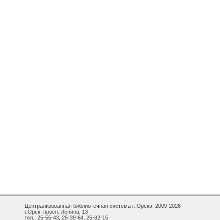
Централизованная библиотечная система г. Орска, 2009-2026
г.Орск, просп. Ленина, 13
тел.: 25-55-43, 25-39-64, 25-82-15