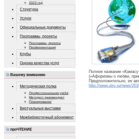
2023 год
Структура
Услуги
Официальные документы
Программы, проекты
Программы, проекты
Профориентация
Клубы
Оценка качества услуг
Полное название «Камасу
Вашему вниманию
(«Афоризмы о любви, при
Предположительно, ее авто
http://www.utro.ru/news/20
Методическая полка
Профессиональная учеба
Методист рекомендует
Планирование
Виртуальные выставки
Межбиблиотечный абонемент
проЧТЕНИЕ