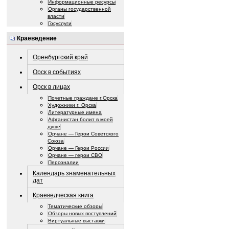
Информационные ресурсы
Органы государственной
власти
Госуслуги
Краеведение
Оренбургский край
Орск в событиях
Орск в лицах
Почетные граждане г.Орска
Художники г. Орска
Литературные имена
Афганистан болит в моей
душе
Орчане — Герои Советского
Союза
Орчане — Герои России
Орчане — герои СВО
Персоналии
Календарь знаменательных
дат
Краеведческая книга
Тематические обзоры
Обзоры новых поступлений
Виртуальные выставки